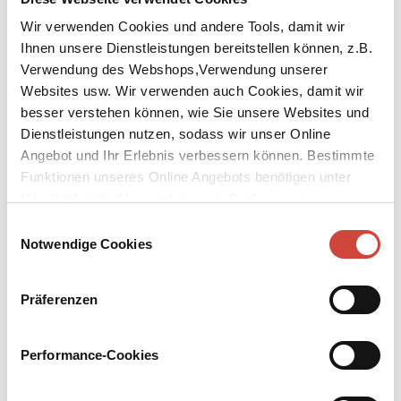
Wir verwenden Cookies und andere Tools, damit wir
Ihnen unsere Dienstleistungen bereitstellen können, z.B.
Verwendung des Webshops,Verwendung unserer
Websites usw. Wir verwenden auch Cookies, damit wir
besser verstehen können, wie Sie unsere Websites und
Dienstleistungen nutzen, sodass wir unser Online
Angebot und Ihr Erlebnis verbessern können. Bestimmte
Funktionen unseres Online Angebots benötigen unter
Umständen die Verwendung von Cookies von
Drittanbietern.
Einwilligungsauswahl
Notwendige Cookies
Präferenzen
↘
Download Bilddatei
Kaufen
Performance-Cookies
Wum & Wendelin