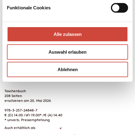
Kaufen
Funktionale Cookies
Regenschatten
Alle zulassen
Anna und David wollen zusammenleben. Doch dann merkt Anna,
dass sie schwanger ist und das Kind nicht von ihm sein kann. Als
David plötzlich verschwindet, ist die junge Frau auf sich allein
Auswahl erlauben
gestellt, in einer Welt, die aus den Fugen geraten ist. Während
draußen brennende Vögel vom Himmel fallen und Staubstürme
durchs Land wirbeln, muss sie über die Zukunft ihres Kindes
Ablehnen
entscheiden.
Taschenbuch
208 Seiten
erschienen am 20. Mai 2026
978-3-257-24848-7
€ (D) 14.00 / sFr 19.00* / € (A) 14.40
* unverb. Preisempfehlung
Auch erhältlich als