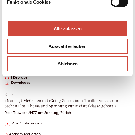
Funktionale Cookies
Kaitlyn geht es um etwas anderes.
Mehr zum Inhalt
Hardcover Leinen
Alle zulassen
464 Seiten
erschienen am 26. April 2023
Auswahl erlauben
978-3-257-07192-4
€ (D) 25.00 / sFr 34.00* / € (A) 25.70
* unverb. Preisempfehlung
Ablehnen
Auch erhältlich als
Leseprobe
Drucken
Hörprobe
Downloads
<
>
»Nun legt McCarten mit ›Going Zero‹ einen Thriller vor, der in
»
Sachen Plot, Thema und Spannung zur Meisterklasse gehört.«
s
Peer Teuwsen / NZZ am Sonntag, Zürich
N
Alle Zitate zeigen
→
Anthony McCarten