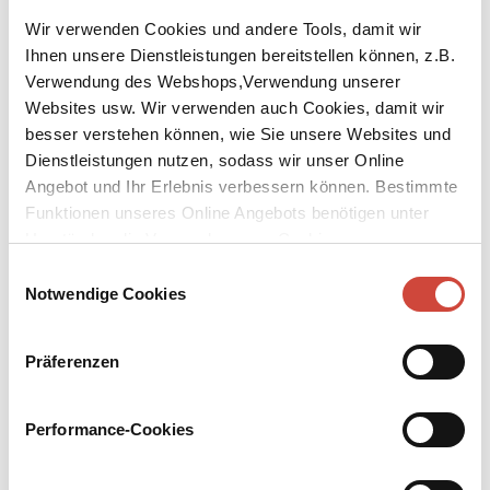
Wir verwenden Cookies und andere Tools, damit wir
Ihnen unsere Dienstleistungen bereitstellen können, z.B.
Verwendung des Webshops,Verwendung unserer
Websites usw. Wir verwenden auch Cookies, damit wir
besser verstehen können, wie Sie unsere Websites und
↘
Download Bilddatei
Dienstleistungen nutzen, sodass wir unser Online
Angebot und Ihr Erlebnis verbessern können. Bestimmte
Kaufen
Funktionen unseres Online Angebots benötigen unter
Going Zero
Umständen die Verwendung von Cookies von
Drittanbietern.
Einwilligungsauswahl
Aus dem Englischen von Manfred Allié und Gabriele Kempf-Allié
Notwendige Cookies
Hat man als Einzelner überhaupt eine Chance gegen das System?
Eine junge Bibliothekarin aus Boston ist entschlossen, es zu
Präferenzen
versuchen – ihr bleibt keine Wahl. Und so greift sie zu, als sich die
Einladung zu einem ungewöhnlichen Kräftemessen bietet: dem
Performance-Cookies
Betatest von FUSION, einem Projekt der US-Geheimdienste und
des Social-Media-Moguls Cy Baxter. Wem es gelingt, 30 Tage
unauffindbar zu bleiben, dem winken 3 Millionen Dollar. Doch