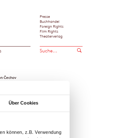
Presse
Buchhandel
Foreign Rights
Film Rights
Theaterverlag
s
on Čechov
Über Cookies
llen können, z.B. Verwendung