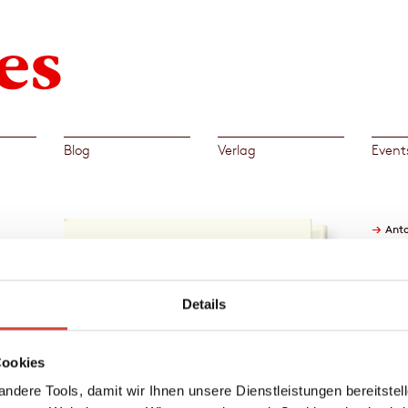
Blog
Verlag
Event
→
Ant
Details
Himmel
Cookies
o
sich,
ndere Tools, damit wir Ihnen unsere Dienstleistungen bereitste
zählen