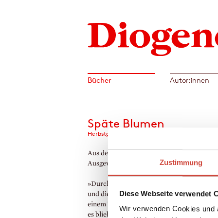
Bücher
Autor:innen
Späte Blumen
Herbstgeschichten
Aus dem Russischen von Peter Urban.
Zustimmung
Ausgewählt von Christine Stemmermann
»Durch die Fenster waren nun der graue 
Diese Webseite verwendet 
und die regennassen Bäume zu sehen. Bei s
einem Wetter wusste man nicht, wohin mit 
Wir verwenden Cookies und a
es blieb also nichts anderes übrig, als zu er