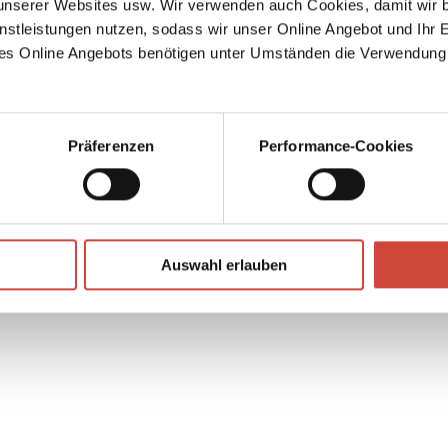
serer Websites usw. Wir verwenden auch Cookies, damit wir b
d gab
nstleistungen nutzen, sodass wir unser Online Angebot und Ihr 
re
es Online Angebots benötigen unter Umständen die Verwendung
s‹
lligen
d
en
Präferenzen
Performance-Cookies
↘
Download Bilddatei
Auswahl erlauben
Kaufen