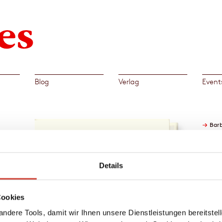
Blog
Verlag
Event
→
Bar
rner
Details
alten,
Cookies
itten
lavin
ndere Tools, damit wir Ihnen unsere Dienstleistungen bereitste