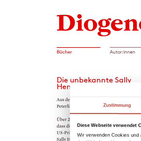
Bücher
Autor:innen
Die unbekannte Sally
Hemings
Aus dem amerikanischen Englisch von We
Zustimmung
Peterlich
Über 200 Jahre wurde unter Verschluss geh
Diese Webseite verwendet 
dass die wichtigste Frau an der Seite des dr
US-Präsidenten Thomas Jefferson seine Sk
Wir verwenden Cookies und a
Sally Hemings war. Erst die international