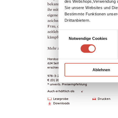
des Webshops,Verwendung un
bekannte Künstlerin Barbara Chase-Ribou
Sie unsere Websites und Die
ihr mit diesem Roman eine Identität und ih
Bestimmte Funktionen unser
eigene Geschichte zurück. In ›Sally Heming
Drittanbietern.
zeichnet sie das Bild einer stolzen, eigenwi
Frau, die statt Freiheit die Liebe wählte un
zeitlebens um ihren Platz in Jeffersons Leb
Einwilligungsauswahl
kämpfte.
Notwendige Cookies
Mehr zum Inhalt
Hardcover Leinen
624 Seiten
erschienen am 20. Mai 2026
Ablehnen
978-3-257-07371-3
€ (D) 28.00 / sFr 37.00* / € (A) 28.80
* unverb. Preisempfehlung
Auch erhältlich als
Leseprobe
Drucken
Downloads