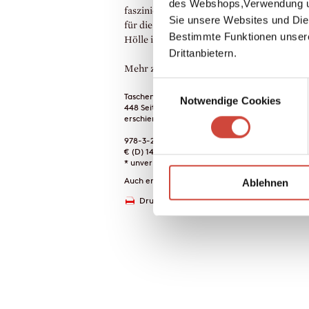
des Webshops,Verwendung un
faszinierender, höchst unterschiedlicher F
Sie unsere Websites und Die
für die das Paradies der Erinnerung auch e
Bestimmte Funktionen unser
Hölle ist.
Drittanbietern.
Mehr zum Inhalt
Einwilligungsauswahl
Taschenbuch
Notwendige Cookies
448 Seiten
erschienen am 27. Januar 1999
978-3-257-23102-1
€ (D) 14.00 / sFr 19.00* / € (A) 14.40
* unverb. Preisempfehlung
Auch erhältlich als
Ablehnen
Drucken