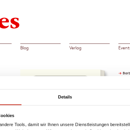
Blog
Verlag
Event
→
Barb
tmann
Details
nd ein
rgt
Cookies
net
ndere Tools, damit wir Ihnen unsere Dienstleistungen bereitste