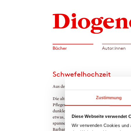
Bücher
Autor:innen
Schwefelhochzeit
Aus dem Englischen von Renate Orth-Gut
Zustimmung
Die alte Dame Stella vererbt ihrer jungen
Pflegerin Jenny ein leeres Haus im Moor u
dunkles Geheimnis. Doch auch Jenny verbi
Diese Webseite verwendet 
etwas, das keiner wissen darf. Abgründig
spannend und zutiefst beunruhigend zeich
Wir verwenden Cookies und a
Barbara Vine das Doppelporträt zweier