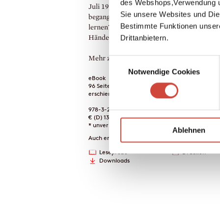
des Webshops,Verwendung un
Juli 1944 viel zu spät. Es hätte am 20. Juli
Sie unsere Websites und Die
begangen werden müssen. Was ist daraus 
Bestimmte Funktionen unser
lernen? Zuwarten oder eingreifen? Sauber
Drittanbietern.
Hände behalten oder schmutzige riskieren
Mehr zum Inhalt
Einwilligungsauswahl
Notwendige Cookies
eBook
96 Seiten (Printausgabe)
erschienen am 26. Mai 2021
978-3-257-61179-3
€ (D) 13.99 / sFr 18.00* / € (A) 13.99
* unverb. Preisempfehlung
Ablehnen
Auch erhältlich als
Leseprobe
Drucken
Downloads