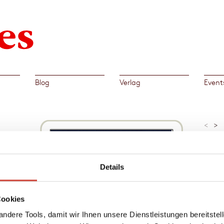
Blog
Verlag
Event
<
>
»Provo
Focus, 
Am
Details
Al
→
Cookies
Bern
 den
ndere Tools, damit wir Ihnen unsere Dienstleistungen bereitste
m 20.