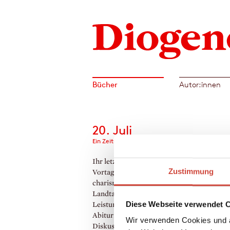
Bücher
Autor:innen
20. Juli
Ein Zeitstück
Ihr letzter Schultag fällt auf den 20. Juli. 
Zustimmung
Vortag hat die Deutsche Aktion mit ihrem
charismatischen jungen Führer bei der
Landtagswahl 37 Prozent bekommen. Im
Diese Webseite verwendet 
Leistungskurs Geschichte entbrennt unter
Abiturienten und ihrem Lehrer eine hitzige
Wir verwenden Cookies und a
Diskussion. Das Attentat auf Hitler kam a