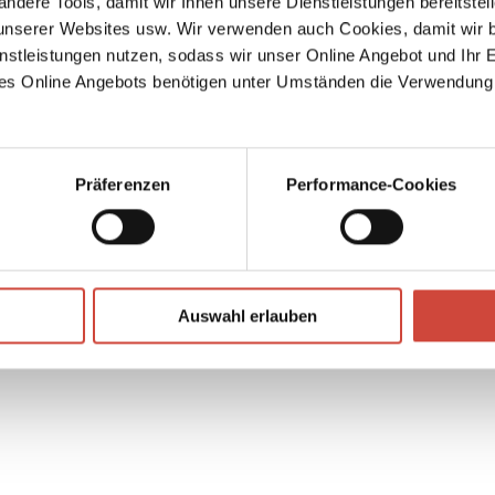
ndere Tools, damit wir Ihnen unsere Dienstleistungen bereitste
serer Websites usw. Wir verwenden auch Cookies, damit wir b
t einen
nstleistungen nutzen, sodass wir unser Online Angebot und Ihr 
ten
es Online Angebots benötigen unter Umständen die Verwendung
↘
Download Bilddatei
der –
Kaufen
Präferenzen
Performance-Cookies
ff
en
greift
e zu
Auswahl erlauben