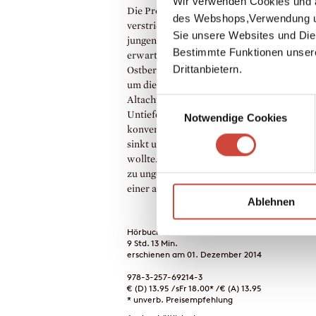
Wir verwenden Cookies und a
Die Protagonisten sind dabei in ihre Zeit
des Webshops,Verwendung un
verstrickt: Die deutsche Vergangenheit hol
Sie unsere Websites und Die
jungen Mann da ein, wo man es am wenigs
Bestimmte Funktionen unser
erwartet – in der Liebe zu einem Bild. Ein
Drittanbietern.
Ostberliner Ehepaar begeht Verrat aneinan
um die Ehe zu retten. Ein arrivierter
Altachtundsechziger laviert sich durch die
Einwilligungsauswahl
Untiefen seiner liberalen Ehe und
Notwendige Cookies
konventionellen Liebschaften, bis sein Schi
sinkt und er angespült wird, wo er nie land
wollte. Ein deutscher Student in New York 
zu ungewöhnlichen Mitteln, um seine Lieb
einer amerikanischen Jüdin zu bewahren.
Ablehnen
Hörbuch-Download
9 Std. 13 Min.
erschienen am 01. Dezember 2014
978-3-257-69214-3
€ (D) 13.95 / sFr 18.00* / € (A) 13.95
* unverb. Preisempfehlung