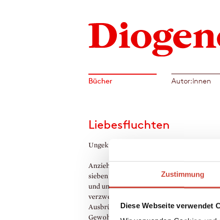
Bücher
Autor:innen
Liebesfluchten
Ungekürzt gelesen von Charles Brauer
Anziehungs- und Fluchtformen der Liebe i
Zustimmung
sieben Geschichten: als unterdrückte Sehn
und unerwünschte Verwirrungen, als
verzweifelte Seitensprünge und kühne
Diese Webseite verwendet 
Ausbrüche, als unumkehrbare Macht der
Gewohnheit, als Schuld und Selbstverleug