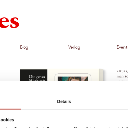
Blog
Verlag
Event
»Kurzg
man sc
verta
Pia Ku
n
→
Bern
Details
süchte
Cookies
nung.