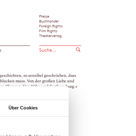
Presse
Buchhandel
Foreign Rights
Film Rights
Theaterverlag
s
eschichten, so sensibel geschrieben, dass
hlucken muss. Von der großen Liebe und
nen Chancen. Von Nähe und Entfremdung.«
chenmüller / Emotion, München
hard Schlink
Über Cookies