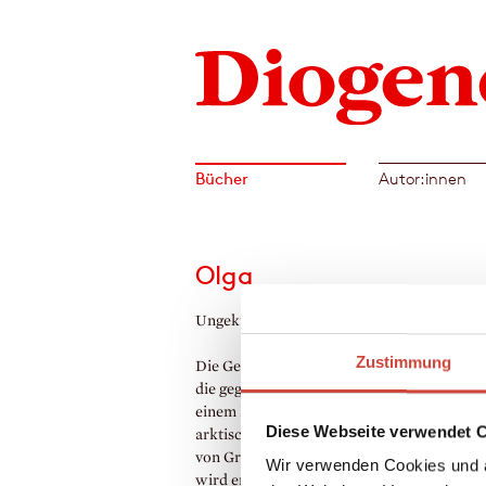
Bücher
Autor:innen
Olga
Ungekürzt gelesen von Burghart Klaußner
Zustimmung
Die Geschichte der Liebe zwischen einer F
die gegen die Vorurteile ihrer Zeit kämpft,
einem Mann, der sich mit afrikanischen un
Diese Webseite verwendet 
arktischen Eskapaden an die Träume seiner
von Größe und Macht verliert. Erst im Sch
Wir verwenden Cookies und a
wird er mit der Realität konfrontiert – wie 