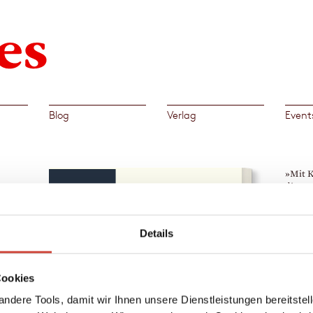
Blog
Verlag
Event
»Mit K
diesen
seiner
Stimme
Intona
Details
rau,
Kathari
 und
→
Bern
d
Cookies
 Zeit
eitern
ndere Tools, damit wir Ihnen unsere Dienstleistungen bereitste
viele