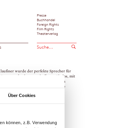
Presse
Buchhandel
Foreign Rights
Film Rights
Theaterverlag
s
laußner wurde der perfekte Sprecher für
 Roman gefunden, er schafft es mühelos, mit
 beruhigenden, aber nie gelangweilten
 für jeden der drei Teile die passende
tion zu finden.«
Über Cookies
na Raskob / Galore, Berlin
hard Schlink
llen können, z.B. Verwendung