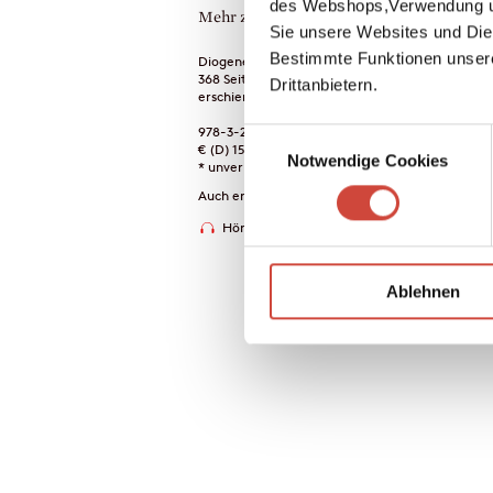
des Webshops,Verwendung un
Mehr zum Inhalt
Sie unsere Websites und Die
Bestimmte Funktionen unser
Diogenes Deluxe
368 Seiten
Drittanbietern.
erschienen am 25. Juni 2014
978-3-257-26115-8
Einwilligungsauswahl
€ (D) 15.00 / sFr 20.00* / € (A) 15.50
Notwendige Cookies
* unverb. Preisempfehlung
Auch erhältlich als
Hörprobe
Drucken
Ablehnen