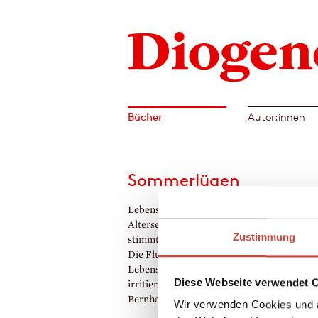
Bücher
Autor:innen
Sommerlügen
Lebensentwürfe, Liebeshoffnungen,
Alterseinsichten – was ist Illusion, und wa
Zustimmung
stimmt? Was bleibt, wenn eine Illusion zer
Die Flucht in eine andere? Weil das Leben
Lebenslügen nicht zu bewältigen ist? Siebe
Diese Webseite verwendet 
irritierend-bewegende Geschichten von
Bernhard Schlink.
Wir verwenden Cookies und a