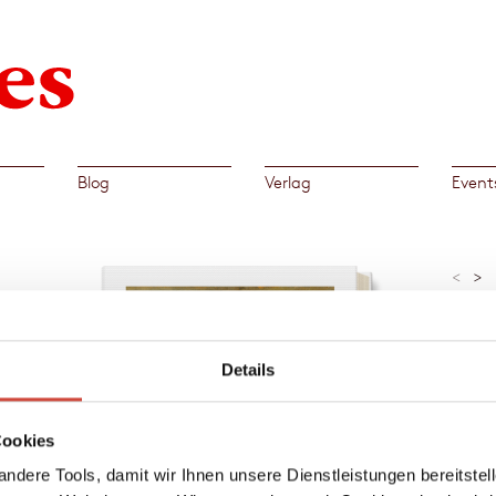
Blog
Verlag
Event
<
>
»Die s
dialog
Hendri
s
Details
platzt?
 ohne
n
Al
Cookies
→
Bern
ndere Tools, damit wir Ihnen unsere Dienstleistungen bereitste