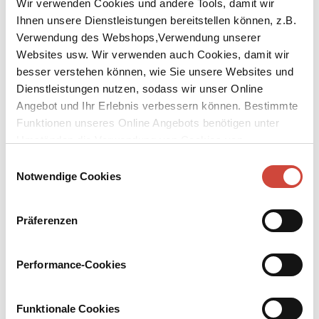
Wir verwenden Cookies und andere Tools, damit wir
Ihnen unsere Dienstleistungen bereitstellen können, z.B.
Verwendung des Webshops,Verwendung unserer
Websites usw. Wir verwenden auch Cookies, damit wir
besser verstehen können, wie Sie unsere Websites und
Dienstleistungen nutzen, sodass wir unser Online
↘
Download Bilddatei
Angebot und Ihr Erlebnis verbessern können. Bestimmte
Kaufen
Funktionen unseres Online Angebots benötigen unter
Umständen die Verwendung von Cookies von
Kreuzfeuer
Drittanbietern.
Einwilligungsauswahl
Notwendige Cookies
Aus dem Englischen von Malte Krutzsch
Captain Tom Forsyth kehrt schwerverletzt aus Afghanistan
Präferenzen
zurück. Zu Hause in England erwartet ihn jedoch ein nicht minder
gefährliches Minenfeld: die Machenschaften um das große Geld
aus dem Pferdebusiness. Wer hätte gedacht, dass Tom seine
Performance-Cookies
soldatischen Fähigkeiten im beschaulichen Lambourn noch mal
zum Einsatz bringen könnte?
Funktionale Cookies