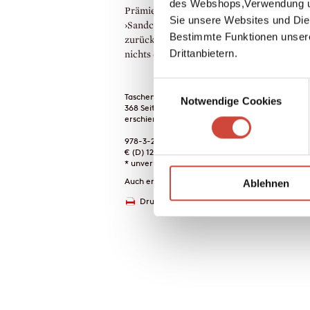
des Webshops,Verwendung un
Prämien für die Deckung einer Stute mit
Sie unsere Websites und Die
›Sandcastle‹ bringen das Geld, den Kredit
Bestimmte Funktionen unser
zurückzuzahlen. Eine einfache Rechnung 
Drittanbietern.
nichts dazwischenkommt…
Einwilligungsauswahl
Taschenbuch
Notwendige Cookies
368 Seiten
erschienen am 10. August 1993
978-3-257-22601-0
€ (D) 12.00 / sFr 16.00* / € (A) 12.40
* unverb. Preisempfehlung
Auch erhältlich als
Ablehnen
Drucken