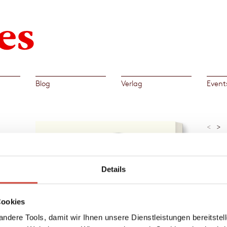
Blog
Verlag
Event
<
>
»Als J
Dassel
sagen.
Daily M
Details
iver
Al
Cookies
stle‹,
→
Dick
nds,
ndere Tools, damit wir Ihnen unsere Dienstleistungen bereitste