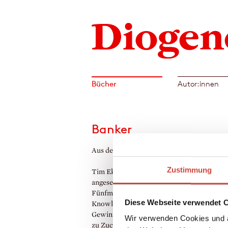
Bücher
Autor:innen
Banker
Aus dem Englischen von Malte Krutzsch
Zustimmung
Tim Ekaterin, Vorstandsmitglied einer
angesehenen Handelsbank, ist für einen
Fünfmillionenkredit verantwortlich, der Ol
Diese Webseite verwendet 
Knowles den Kauf des Rennpferdes ›Sandca
Gewinner der berühmtesten Rennen Engla
Wir verwenden Cookies und a
zu Zuchtzwecken finanzieren soll. Und die