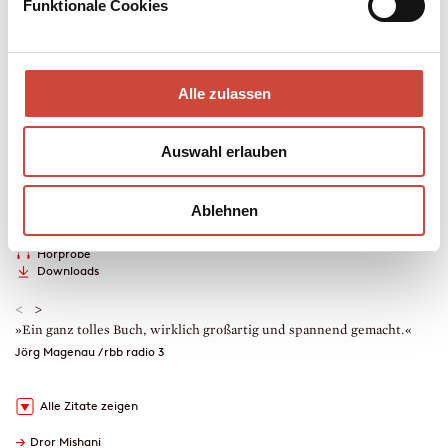
Verhältnis, und plötzlich steht wieder alles auf dem Spiel.
Funktionale Cookies
Mehr zum Inhalt
eBook
Alle zulassen
192 Seiten (Printausgabe)
erschienen am 22. April 2026
978-3-257-61622-4
Auswahl erlauben
€ (D) 21.99 / sFr 28.00* / € (A) 21.99
* unverb. Preisempfehlung
Auch erhältlich als
Ablehnen
Leseprobe
Drucken
Hörprobe
Downloads
<
>
»Ein ganz tolles Buch, wirklich großartig und spannend gemacht.«
»
P
Jörg Magenau / rbb radio 3
C
Alle Zitate zeigen
→
Dror Mishani