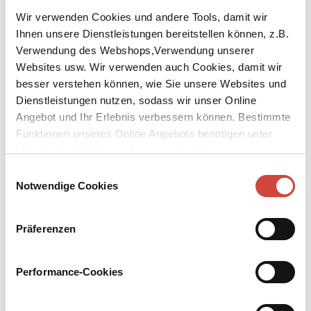
Wir verwenden Cookies und andere Tools, damit wir
Ihnen unsere Dienstleistungen bereitstellen können, z.B.
Verwendung des Webshops,Verwendung unserer
Websites usw. Wir verwenden auch Cookies, damit wir
besser verstehen können, wie Sie unsere Websites und
↘
Download Bilddatei
Dienstleistungen nutzen, sodass wir unser Online
Angebot und Ihr Erlebnis verbessern können. Bestimmte
Kaufen
Funktionen unseres Online Angebots benötigen unter
Nicht
Umständen die Verwendung von Cookies von
Drittanbietern.
Einwilligungsauswahl
Aus dem Hebräischen von Markus Lemke
Notwendige Cookies
Ein Mann in seinen Fünfzigern. Er hat offenbar nichts mehr zu
verlieren, obwohl noch so viel vor ihm liegt. Die Kinder sind aus
Präferenzen
dem Haus, KI bedroht seine Arbeit als Übersetzer. Vor allem hat
der Tod seiner Frau alles infrage gestellt. Eine solche Liebe, da ist
er sich sicher, wird er kein zweites Mal finden. Bis ihm bei
Performance-Cookies
gemeinsamen Freunden eine Cellistin begegnet. Es entspinnt sich,
so leicht, als ob es Vorsehung wäre, ein verheißungsvolles