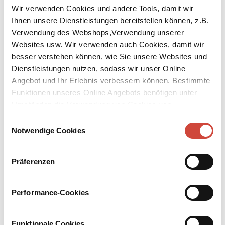
Wir verwenden Cookies und andere Tools, damit wir
Ihnen unsere Dienstleistungen bereitstellen können, z.B.
Verwendung des Webshops,Verwendung unserer
Websites usw. Wir verwenden auch Cookies, damit wir
besser verstehen können, wie Sie unsere Websites und
↘
Download Bilddatei
Dienstleistungen nutzen, sodass wir unser Online
Angebot und Ihr Erlebnis verbessern können. Bestimmte
Kaufen
Funktionen unseres Online Angebots benötigen unter
Umständen die Verwendung von Cookies von
Lust auf dich
Drittanbietern.
Einwilligungsauswahl
Notwendige Cookies
Aus dem Italienischen von Peter Klöss
Elena ist eine junge Frau, die sich in ihrer Ehe gefangen fühlt.
Präferenzen
Nachdem sie sich mit Uni-Abschluss und früher Heirat ein
vordergründig perfektes Leben aufgebaut hat, merkt sie, dass bei
ihrer Traumkarriere Leidenschaft und Lust auf der Strecke
Performance-Cookies
geblieben sind. Als schließlich ein Fremder erscheint, der Neugier
und Phantasie in ihr wieder zum Leben erweckt, wagt sie den
Sprung – hinein in ein lustvolleres Leben: »Beim Sex erkenne ich
Funktionale Cookies