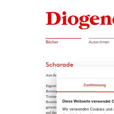
Bücher
Autor:innen
Scharade
Aus dem Englischen von Malte Krutzsch
Zustimmung
Eigentlich sollte Jeff Hinkley, Ermittler bei
Rennsportbehörde, nur einem verdächtige
Trainer auf den Zahn fühlen, dessen Pferde
Diese Webseite verwendet 
Routinekon­trollen positiv auf illegale Sub
getestet worden waren. Und so erwartet H
Wir verwenden Cookies und a
auf dem Cheltenham Racing Festival höchs