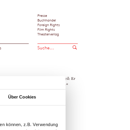
Presse
Buchhandel
Foreign Rights
Film Rights
Theaterverlag
s
 Francis hat einen unbezahlbaren Vorteil: Er
»Höchst vergnüglich.«
keinen besseren Lehrer haben können.«
Cellesche Zeitung
shington Times
Über Cookies
le Zitate zeigen
x Francis
llen können, z.B. Verwendung