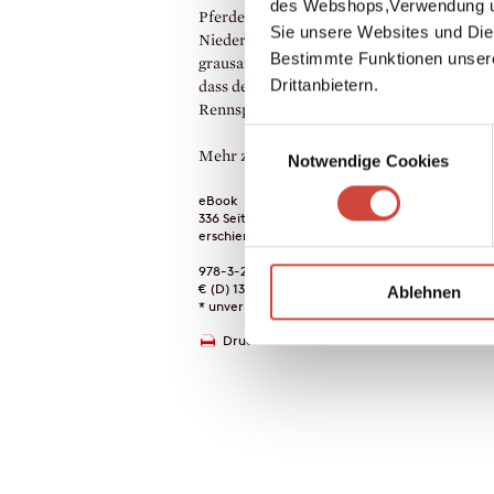
des Webshops,Verwendung un
Pferde in Hochform und menschliche
Sie unsere Websites und Die
Niedertracht, nicht jedoch, Zeuge eines
Bestimmte Funktionen unser
grausamen Mordes zu werden. Schnell wird
Drittanbietern.
dass der Täter vor nichts zurückschreckt,
Rennsport in die Knie zu zwingen.
Einwilligungsauswahl
Mehr zum Inhalt
Notwendige Cookies
eBook
336 Seiten (Printausgabe)
erschienen am 25. Oktober 2017
978-3-257-60810-6
€ (D) 13.99 / sFr 18.00* / € (A) 13.99
Ablehnen
* unverb. Preisempfehlung
Drucken