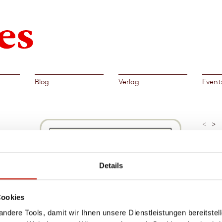
Blog
Verlag
Event
<
>
»Felix
hätte 
The Wa
Details
 der
n
Al
 bei
Cookies
→
Feli
stanzen
inkley
ndere Tools, damit wir Ihnen unsere Dienstleistungen bereitste
tens