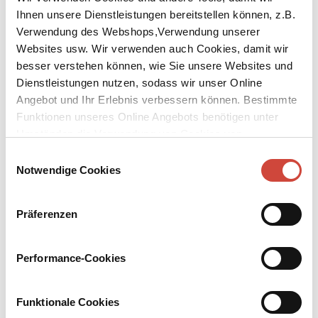
Ihnen unsere Dienstleistungen bereitstellen können, z.B.
Verwendung des Webshops,Verwendung unserer
Websites usw. Wir verwenden auch Cookies, damit wir
besser verstehen können, wie Sie unsere Websites und
Dienstleistungen nutzen, sodass wir unser Online
↘
Download Bilddatei
Angebot und Ihr Erlebnis verbessern können. Bestimmte
Funktionen unseres Online Angebots benötigen unter
Die Waldsteinsonate
Umständen die Verwendung von Cookies von
Fünf Novellen
Drittanbietern.
Einwilligungsauswahl
Notwendige Cookies
Novellen, die vom Zustand jener Unglücklichen erzählen, denen
das Bewusstsein ein besonderes Verhängnis war. Novellen über
Nietzsches Wahnsinn, die Goebbels-Kinder, den rätselhaften
Präferenzen
Freitod von Kleist und Henriette Vogel, den Nihilisten Alfred
Seidel, der, kaum neunundzwanzig Jahre alt, in einer Erlanger
Nervenklinik endete, und über eine Jüdin, die mit einem SS-Mann,
Performance-Cookies
ihrem Mörder, spazieren geht.
Mehr zum Inhalt
Funktionale Cookies