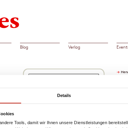
Blog
Verlag
Event
→
Henr
Details
ry
nd
Cookies
en
rch die
ndere Tools, damit wir Ihnen unsere Dienstleistungen bereitste
al wie