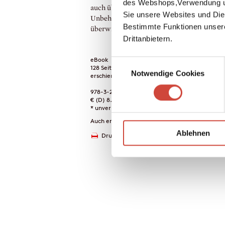
des Webshops,Verwendung un
auch übertragen – Spazieren als Versuch, d
Sie unsere Websites und Die
Unbehagen gegenüber der Gesellschaft zu
Bestimmte Funktionen unser
überwinden.
Drittanbietern.
eBook
Einwilligungsauswahl
128 Seiten (Printausgabe)
Notwendige Cookies
erschienen am 20. März 2019
978-3-257-60966-0
€ (D) 8.99 / sFr 12.00* / € (A) 8.99
* unverb. Preisempfehlung
Auch erhältlich als
Ablehnen
Drucken