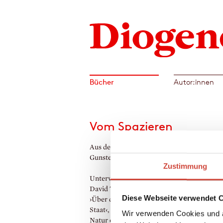
Bücher
Autor:innen
Vom Spazieren
Aus dem Amerikanischen von Dirk van
Gunsteren
Zustimmung
Unterwegssein als Lebensmodell: Für Hen
David Thoreau, den Autor von ›Walden‹ u
Diese Webseite verwendet 
›Über die Pflicht zum Ungehorsam gegen d
Staat‹, stellt das tägliche Umherstreifen du
Wir verwenden Cookies und a
Natur eine Art Überlebensstrategie dar, re