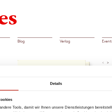
Blog
Verlag
Event
<
>
»Ian M
großar
Roman
Bettin
Details
Al
Cookies
→
Ian
mas
von
ndere Tools, damit wir Ihnen unsere Dienstleistungen bereitste
es