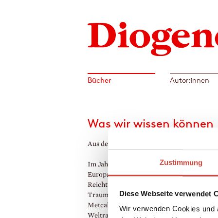
Bücher
Autor:innen
Was wir wissen können
Aus dem Englischen von Bernhard Robben
Zustimmung
Im Jahr 2119: Die Welt ist überschwemmt,
Europa eine Insellandschaft, Freiheit und
Reichtum unserer Gegenwart – ein ferner
Diese Webseite verwendet 
Traum. Der Literaturwissenschaftler Tho
Metcalfe sucht ein verschollenes Gedicht 
Wir verwenden Cookies und a
Weltrang. Der Dichter Francis Blundy hat 