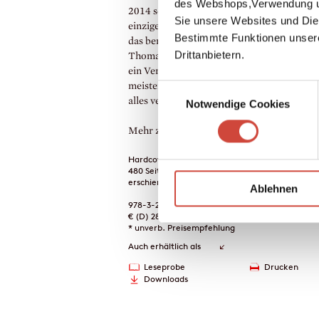
des Webshops,Verwendung un
2014 seiner Frau Vivien gewidmet und nur
Sie unsere Websites und Die
einziges Mal vorgetragen. In all den Spuren
Bestimmte Funktionen unser
das berühmte Paar hinterlassen hat, stößt
Drittanbietern.
Thomas auf eine geheime Liebe, aber auch 
ein Verbrechen. Ian McEwan entwirft
meisterhaft eine zukünftige Welt, in der ni
Einwilligungsauswahl
alles verloren ist.
Notwendige Cookies
Mehr zum Inhalt
Hardcover Leinen
480 Seiten
erschienen am 24. September 2025
Ablehnen
978-3-257-07357-7
€ (D) 28.00 / sFr 37.00* / € (A) 28.80
* unverb. Preisempfehlung
Auch erhältlich als
Leseprobe
Drucken
Downloads