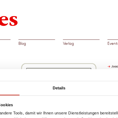
Blog
Verlag
Event
→
Joac
im
ands.
Details
t mit
Cookies
nmal
ndere Tools, damit wir Ihnen unsere Dienstleistungen bereitste