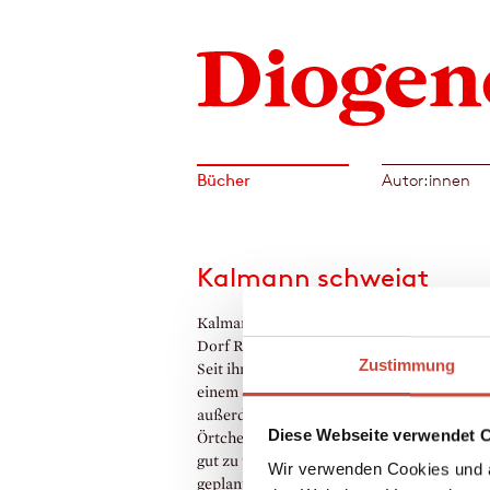
Bücher
Autor:innen
Kalmann schweigt
Kalmann ist ein liebenswerter Sonderling 
Dorf Raufarhöfn hoch im rauen Norden Isl
Zustimmung
Seit ihm sein Vater einmal einen Cowboyhu
einem Sheriffstern geschenkt hat, ist er
außerdem der selbst ernannte Sheriff des
Diese Webseite verwendet 
Örtchens. Und als solcher hat er wieder ei
gut zu tun: Während man im Ort über die
Wir verwenden Cookies und a
geplante Lachszucht der Norweger heiß