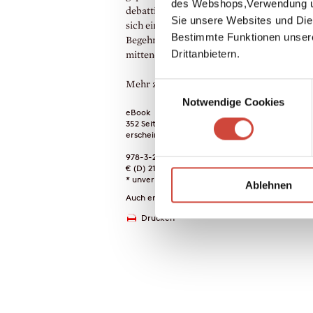
des Webshops,Verwendung un
debattiert, entdeckt er eine alte Blechkiste,
Sie unsere Websites und Die
sich ein ganzer Haufen Geld befindet. Das
Bestimmte Funktionen unser
Begehrlichkeiten, und schon ist Kalmann
Drittanbietern.
mittendrin in einem undurchsichtigen Spiel
Mehr zum Inhalt
Einwilligungsauswahl
Notwendige Cookies
eBook
352 Seiten (Printausgabe)
erscheint am 23. September 2026
978-3-257-61639-2
€ (D) 21.99 / sFr 28.00* / € (A) 21.99
* unverb. Preisempfehlung
Ablehnen
Auch erhältlich als
Drucken