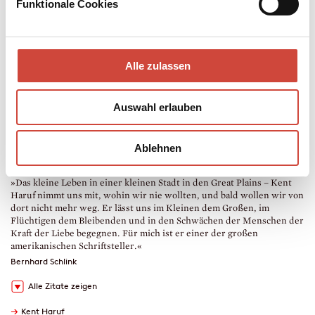
Funktionale Cookies
Mehr zum Inhalt
Taschenbuch
400 Seiten
erschienen am 11. Dezember 2019
Alle zulassen
978-3-257-24503-5
€ (D) 15.00 / sFr 20.00* / € (A) 15.50
* unverb. Preisempfehlung
Auswahl erlauben
Auch erhältlich als
Hörprobe
Drucken
Ablehnen
<
>
»Das kleine Leben in einer kleinen Stadt in den Great Plains – Kent
»
Haruf nimmt uns mit, wohin wir nie wollten, und bald wollen wir von
d
dort nicht mehr weg. Er lässt uns im Kleinen dem Großen, im
S
Flüchtigen dem Bleibenden und in den Schwächen der Menschen der
Kraft der Liebe begegnen. Für mich ist er einer der großen
amerikanischen Schriftsteller.«
Bernhard Schlink
Alle Zitate zeigen
→
Kent Haruf