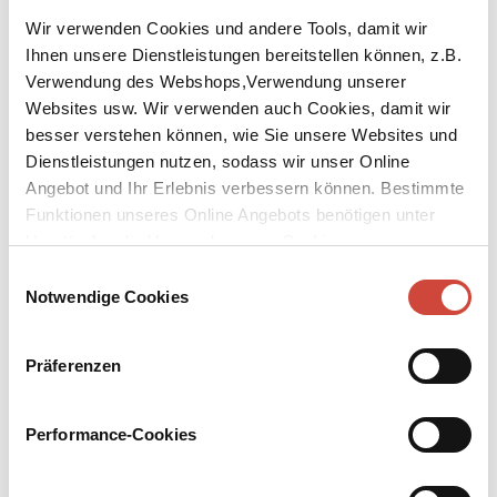
Wir verwenden Cookies und andere Tools, damit wir
Ihnen unsere Dienstleistungen bereitstellen können, z.B.
Verwendung des Webshops,Verwendung unserer
Websites usw. Wir verwenden auch Cookies, damit wir
besser verstehen können, wie Sie unsere Websites und
↘
Download Bilddatei
Dienstleistungen nutzen, sodass wir unser Online
Angebot und Ihr Erlebnis verbessern können. Bestimmte
Kaufen
Funktionen unseres Online Angebots benötigen unter
Umständen die Verwendung von Cookies von
Lied der Weite
Drittanbietern.
Einwilligungsauswahl
Notwendige Cookies
Aus dem amerikanischen Englisch von Rudolf Hermstein
Victoria, siebzehn und schwanger, wird von ihrer Mutter vor die
Präferenzen
Tür gesetzt. Da überredet ihre Lehrerin Maggie die Brüder
McPheron, zwei alte Viehzüchter, das Mädchen bei sich
aufzunehmen. Ein erst widerwilliger Akt der Güte, der das Leben
Performance-Cookies
von sieben Menschen in der Kleinstadt Holt in Colorado
umkrempelt und verwandelt.