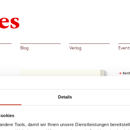
Blog
Verlag
Event
→
Kent
 Aus
n
Details
n ihrer
hre
Cookies
i alte
ndere Tools, damit wir Ihnen unsere Dienstleistungen bereitste
er