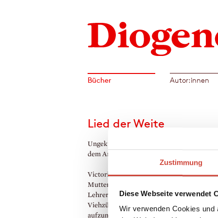
Bücher
Autor:innen
Lied der Weite
Ungekürzt gelesen von Nicolas Batthyany.
dem Amerikanischen von Rudolf Hermstei
Zustimmung
Victoria, siebzehn und schwanger, wird vo
Mutter vor die Tür gesetzt. Da überredet i
Diese Webseite verwendet 
Lehrerin Maggie die Brüder McPheron, zwe
Viehzüchter, das Mädchen bei sich
Wir verwenden Cookies und a
aufzunehmen. Ein erst widerwilliger Akt d