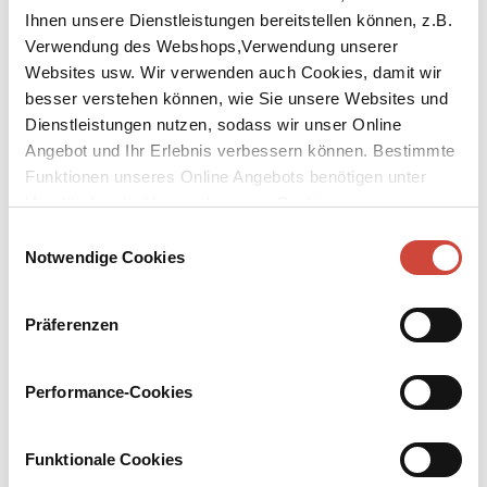
Ihnen unsere Dienstleistungen bereitstellen können, z.B.
Verwendung des Webshops,Verwendung unserer
Websites usw. Wir verwenden auch Cookies, damit wir
besser verstehen können, wie Sie unsere Websites und
Dienstleistungen nutzen, sodass wir unser Online
↘
Download Bilddatei
Angebot und Ihr Erlebnis verbessern können. Bestimmte
Funktionen unseres Online Angebots benötigen unter
Kaufen
Umständen die Verwendung von Cookies von
Drittanbietern.
Tod im Herbst
Einwilligungsauswahl
Notwendige Cookies
Guarnaccias vierter Fall
Aus dem Englischen von Matthias Fienbork
Präferenzen
Die Leiche einer Frau wird aus dem Arno gezogen, nur mit
Pelzmantel und Perlenkette bekleidet. Wer war die Frau? Überall
Performance-Cookies
heißt es, sie habe sehr zurückgezogen gelebt. Maresciallo
Guarnaccia in seinem Büro an der Piazza Pitti ahnt, dass der Fall
schwierig und schmutzig wird.
Funktionale Cookies