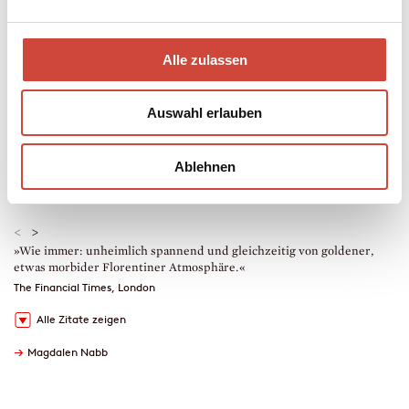
Mehr zum Inhalt
Taschenbuch
224 Seiten
Alle zulassen
erschienen am 24. Juli 1990
978-3-257-21869-5
Auswahl erlauben
€ (D) 12.00 / sFr 16.00* / € (A) 12.40
* unverb. Preisempfehlung
Auch erhältlich als
Ablehnen
Leseprobe
Drucken
Downloads
<
>
»Wie immer: unheimlich spannend und gleichzeitig von goldener,
»
etwas morbider Florentiner Atmosphäre.«
k
The Financial Times, London
T
Alle Zitate zeigen
→
Magdalen Nabb