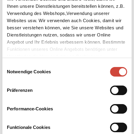
Ihnen unsere Dienstleistungen bereitstellen können, z.B.
Verwendung des Webshops,Verwendung unserer
Websites usw. Wir verwenden auch Cookies, damit wir
besser verstehen können, wie Sie unsere Websites und
Dienstleistungen nutzen, sodass wir unser Online
↘
Download Bilddatei
Angebot und Ihr Erlebnis verbessern können. Bestimmte
Funktionen unseres Online Angebots benötigen unter
Kaufen
Umständen die Verwendung von Cookies von
Drittanbietern.
Tod im Herbst
Einwilligungsauswahl
Notwendige Cookies
Ein Fall für Guarnaccia
Aus dem Englischen von Matthias Fienbork
Präferenzen
Die Leiche einer Frau wird aus dem Arno gezogen, nur mit
Pelzmantel und Perlenkette bekleidet. Wer war die Frau? Überall
Performance-Cookies
heißt es, sie habe sehr zurückgezogen gelebt. Maresciallo
Guarnaccia in seinem Büro an der Piazza Pitti ahnt, dass der Fall
schwierig und schmutzig wird.
Funktionale Cookies