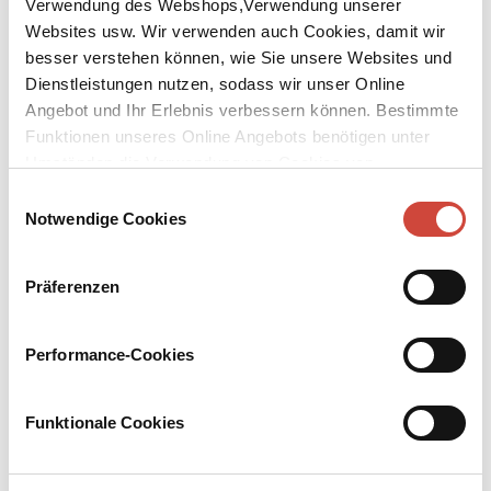
Verwendung des Webshops,Verwendung unserer
Websites usw. Wir verwenden auch Cookies, damit wir
besser verstehen können, wie Sie unsere Websites und
Dienstleistungen nutzen, sodass wir unser Online
Angebot und Ihr Erlebnis verbessern können. Bestimmte
Funktionen unseres Online Angebots benötigen unter
↘
Download Bilddatei
Umständen die Verwendung von Cookies von
Kaufen
Drittanbietern.
Einwilligungsauswahl
Notwendige Cookies
Allmen und die Erotik
Präferenzen
Nicht nur Gefällig-Harmloses lässt sich in edles Porzellan gießen,
sondern auch Deftig-Anzügliches in vollendeter Kunst. Allmen und
Carlos geraten an einen Schatz wertvoller Porzellanfigürchen für
Performance-Cookies
Liebhaber der expliziten erotischen Darstellung. Ein Fall, der sie
gehörig ins Schwitzen bringt. Denn sie ermitteln nicht ganz
freiwillig. Ein erpresserischer Komplize hat sie in der Hand.
Funktionale Cookies
Mehr zum Inhalt