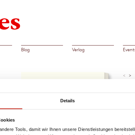
Blog
Verlag
Event
<
>
»Ein k
Schwei
n der
Susann
junge
Details
ild und
e in
Cookies
am
Al
ndere Tools, damit wir Ihnen unsere Dienstleistungen bereitste