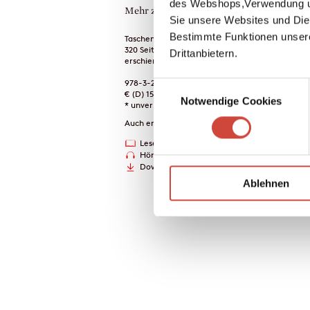
des Webshops,Verwendung un
Mehr zum Inhalt
Sie unsere Websites und Die
Bestimmte Funktionen unser
Taschenbuch
320 Seiten
Drittanbietern.
erschienen am 22. September 2009
978-3-257-23933-1
Einwilligungsauswahl
€ (D) 15.00 / sFr 20.00* / € (A) 15.50
Notwendige Cookies
* unverb. Preisempfehlung
Auch erhältlich als
Leseprobe
Drucken
Hörprobe
Downloads
Ablehnen