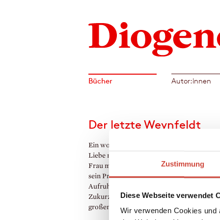
Bücher
Autor:innen
Der letzte Weynfeldt
Ein wohlhabender Junggeselle, der sich vo
Liebe nichts mehr verspricht. Eine schöne 
Zustimmung
Frau mit schillernder Vergangenheit. Ein B
sein Preis. Eine Auktion, die die Kunstszen
Aufruhr versetzt – und einige
Diese Webseite verwendet 
Zukurzgekommene, die teilhaben wollen 
großen Geld.
Wir verwenden Cookies und a