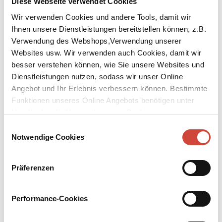
Diese Webseite verwendet Cookies
Wir verwenden Cookies und andere Tools, damit wir
Ihnen unsere Dienstleistungen bereitstellen können, z.B.
Verwendung des Webshops,Verwendung unserer
Websites usw. Wir verwenden auch Cookies, damit wir
besser verstehen können, wie Sie unsere Websites und
↘
Download Bilddatei
Dienstleistungen nutzen, sodass wir unser Online
Kaufen
Angebot und Ihr Erlebnis verbessern können. Bestimmte
Funktionen unseres Online Angebots benötigen unter
Können Sie mich sehen?
Umständen die Verwendung von Cookies von
Die Business Class im Homeoffice
Drittanbietern.
Einwilligungsauswahl
Notwendige Cookies
Ihre Methoden sind agil, sie handeln proaktiv, präsentieren
nachhaltige und skalierbare Lösungen – Topmanager leben in
anderen Sphären. Da, wo die Luft dünn ist und ein einziger
Präferenzen
Fauxpas den Fall ins Bodenlose bedeuten kann. Doch nun halten
Frauen Einzug ins Habitat der Krawattenträger, und das bei den
Angestellten so beliebte Homeoffice lässt die Führungsriege mit
Performance-Cookies
abgesägten Hosen dastehen. Die Herausforderungen werden
diverser. Wem kann man noch trauen? Den Topkadern entgleitet