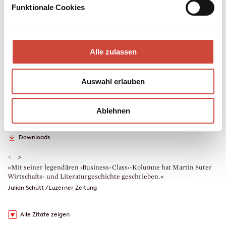
die Kontrolle.
Funktionale Cookies
Mehr zum Inhalt
Hardcover Leinen
Alle zulassen
208 Seiten
erschienen am 25. Februar 2026
978-3-257-07382-9
Auswahl erlauben
€ (D) 26.00 / sFr 35.00* / € (A) 26.80
* unverb. Preisempfehlung
Auch erhältlich als
Ablehnen
Leseprobe
Drucken
Hörprobe
Downloads
<
>
»Mit seiner legendären ›Business-Class‹-Kolumne hat Martin Suter
»
Wirtschafts- und Literaturgeschichte geschrieben.«
F
G
Julian Schütt / Luzerner Zeitung
C
Alle Zitate zeigen