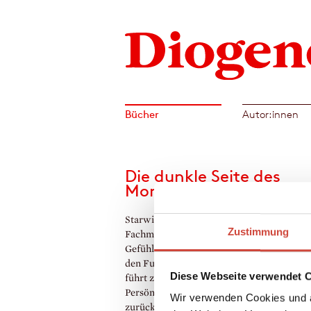
Bücher
Autor:innen
Die dunkle Seite des
Mondes
Starwirtschaftsanwalt Urs Blank, fünfundv
Zustimmung
Fachmann für Fusionsverhandlungen, hat s
Gefühle im Griff. Doch dann gerät sein Leb
den Fugen. Ein Trip mit halluzinogenen Pi
Diese Webseite verwendet 
führt zu einer gefährlichen
Persönlichkeitsveränderung, aus der ihn n
Wir verwenden Cookies und a
zurückzuholen vermag. Blank flieht in den