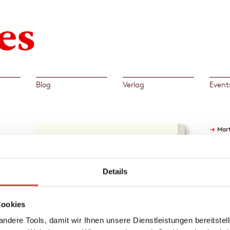
Blog
Verlag
Event
→
Mart
ierzig,
Details
eine
en aus
lzen
Cookies
iemand
ndere Tools, damit wir Ihnen unsere Dienstleistungen bereitste
 Wald