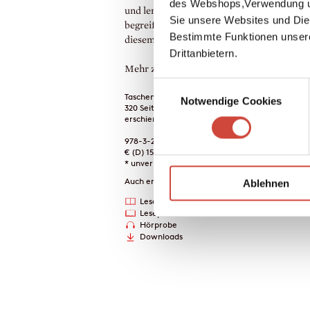
des Webshops,Verwendung un
und lernt dort zu überleben. Bis er endlich
Sie unsere Websites und Die
begreift: Es gibt nur einen Weg, um sich au
Bestimmte Funktionen unser
diesem Alptraum zu befreien.
Drittanbietern.
Mehr zum Inhalt
Einwilligungsauswahl
Taschenbuch
Notwendige Cookies
320 Seiten
erschienen am 30. November 2001
978-3-257-23301-8
€ (D) 15.00 / sFr 20.00* / € (A) 15.50
* unverb. Preisempfehlung
Auch erhältlich als
Ablehnen
Lesekreise
Drucken
Leseprobe
Hörprobe
Downloads