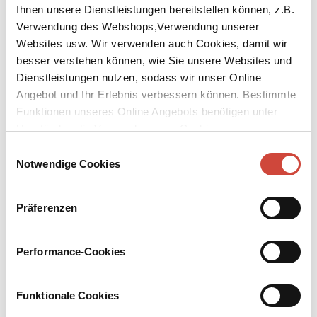
Ihnen unsere Dienstleistungen bereitstellen können, z.B.
Verwendung des Webshops,Verwendung unserer
Websites usw. Wir verwenden auch Cookies, damit wir
besser verstehen können, wie Sie unsere Websites und
Dienstleistungen nutzen, sodass wir unser Online
Angebot und Ihr Erlebnis verbessern können. Bestimmte
↘
Download Bilddatei
Funktionen unseres Online Angebots benötigen unter
Kaufen
Umständen die Verwendung von Cookies von
Drittanbietern.
Einwilligungsauswahl
Elefant
Notwendige Cookies
Ein Wesen, das die Menschen verzaubert: ein kleiner rosaroter
Elefant, der in der Dunkelheit leuchtet. Plötzlich ist er da, in der
Präferenzen
Höhle des Obdachlosen Schoch, der dort seinen Schlafplatz hat.
Wie das seltsame Geschöpf entstanden ist und woher es kommt,
weiß nur einer: der Genforscher Roux. Er möchte eine weltweite
Performance-Cookies
Sensation daraus machen. Allerdings wurde es ihm entwendet.
Denn es gibt auch Leute, die es beschützen wollen, etwa der
burmesische Elefantenflüsterer Kaung.
Funktionale Cookies