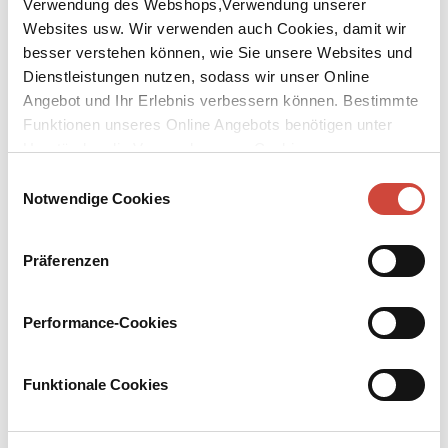
Verwendung des Webshops,Verwendung unserer
Websites usw. Wir verwenden auch Cookies, damit wir
besser verstehen können, wie Sie unsere Websites und
Dienstleistungen nutzen, sodass wir unser Online
Angebot und Ihr Erlebnis verbessern können. Bestimmte
Funktionen unseres Online Angebots benötigen unter
↘
Download Bilddatei
Umständen die Verwendung von Cookies von
Drittanbietern.
Kaufen
Einwilligungsauswahl
Notwendige Cookies
Montecristo
Präferenzen
Eigentlich möchte Jonas Brand nur sein Filmprojekt »Montecristo«
verwirklichen. Doch dann gerät der Journalist immer tiefer in eine
Sache, die größer ist als jeder Blockbuster – mit immensen Folgen
Performance-Cookies
für unser Finanzsystem.
Mehr zum Inhalt
Funktionale Cookies
Taschenbuch
320 Seiten
erschienen am 28. September 2016