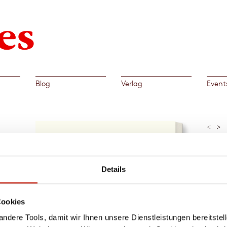
Blog
Verlag
Event
<
>
»Feins
Facts, 
Details
emlich
t
Cookies
en
Al
, B
ndere Tools, damit wir Ihnen unsere Dienstleistungen bereitste
→
Mart
 wie