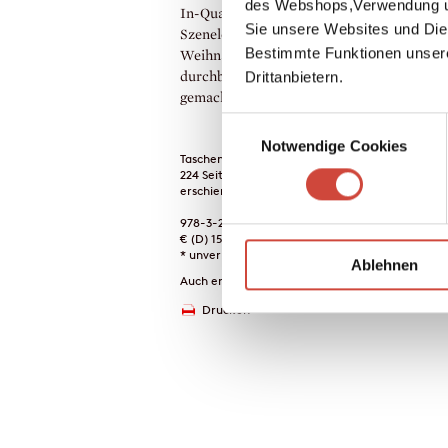
des Webshops,Verwendung un
In-Quartier, K wie Kult, P wie Personality,
Sie unsere Websites und Die
Szenelokal bis W wie Wohnung oder
Bestimmte Funktionen unser
Weihnachtsrummel – Geri hat sie alle
Drittanbietern.
durchbuchstabiert und sich seine Gedanke
gemacht.
Einwilligungsauswahl
Notwendige Cookies
Taschenbuch
224 Seiten
erschienen am 28. Januar 2005
978-3-257-23460-2
€ (D) 15.00 / sFr 20.00* / € (A) 15.50
* unverb. Preisempfehlung
Ablehnen
Auch erhältlich als
Drucken