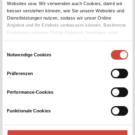
Websites usw. Wir verwenden auch Cookies, damit wir
besser verstehen können, wie Sie unsere Websites und
Dienstleistungen nutzen, sodass wir unser Online
Angebot und Ihr Erlebnis verbessern können. Bestimmte
Funktionen unseres Online Angebots benötigen unter
Umständen die Verwendung von Cookies von
↘
Download Bilddatei
Drittanbietern.
Einwilligungsauswahl
Kaufen
Notwendige Cookies
Small World
Präferenzen
Erst sind es Kleinigkeiten: Konrad Lang legt aus Versehen seine
Brieftasche in den Kühlschrank. Bald vergisst er den Namen der
Performance-Cookies
Frau, die er heiraten will. Je mehr Neugedächtnis ihm die
Krankheit – Alzheimer – raubt, desto stärker kommen früheste
Erinnerungen auf. Und das beunruhigt eine millionenschwere alte
Funktionale Cookies
Dame, mit der Konrad seit seiner Kindheit auf die ungewöhnlichste
Art verbunden ist.
Mehr zum Inhalt