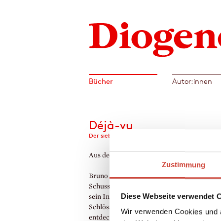
Bücher
Autor:innen
Déjà-vu
Der siebzehnte Fall für Bruno, Chef de police
Aus dem Englischen von Michael Windgas
Zustimmung
Bruno erholt sich noch von einer
Schussverletzung, als ein geheimnisvoller 
Diese Webseite verwendet 
sein Interesse weckt: Bei einem verfallene
Schlösschen wird ein Grab mit drei Skelett
Wir verwenden Cookies und a
entdeckt, offenbar aus dem Zweiten Weltkr