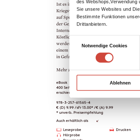
des Webshops,Verwendung un
Ist es im idyllischen Saint-Denis zu
Sie unsere Websites und Die
Kriegsverbrechen gekommen? Bruno begibt
Bestimmte Funktionen unser
auf Spurensuche in dunkle Zeiten, doch au
Drittanbietern.
der Gegenwart wird er dringend gebraucht
Internationale Besucher müssen mit
Köstlichkeiten aus dem Périgord bewirtet
Einwilligungsauswahl
werden, und die malerische Vézère schwill
Notwendige Cookies
einem reißenden Strom an, der ganz Saint
in Gefahr bringt.
Mehr zum Inhalt
eBook
Ablehnen
400 Seiten (Printausgabe)
erschienen am 23. April 2025
978-3-257-61565-4
€ (D) 9.99 / sFr 13.00* / € (A) 9.99
* unverb. Preisempfehlung
Auch erhältlich als
Leseprobe
Drucken
Hörprobe