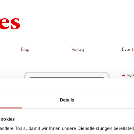
Blog
Verlag
Event
→
Mart
sen
Details
Fund
Cookies
n
en
ndere Tools, damit wir Ihnen unsere Dienstleistungen bereitste
ieg.