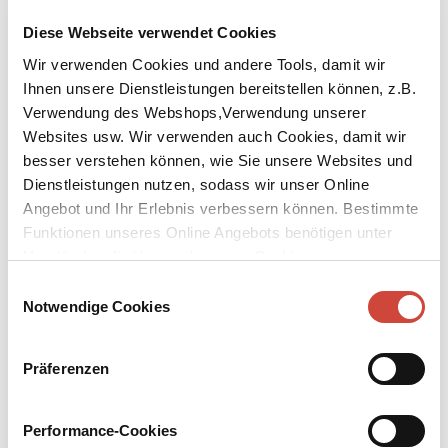
Diese Webseite verwendet Cookies
Wir verwenden Cookies und andere Tools, damit wir
Ihnen unsere Dienstleistungen bereitstellen können, z.B.
Verwendung des Webshops,Verwendung unserer
↘
Download Bilddatei
Websites usw. Wir verwenden auch Cookies, damit wir
besser verstehen können, wie Sie unsere Websites und
Kaufen
Dienstleistungen nutzen, sodass wir unser Online
Angebot und Ihr Erlebnis verbessern können. Bestimmte
Troubadour
Funktionen unseres Online Angebots benötigen unter
Der fünfzehnte Fall für Bruno, Chef de police
Umständen die Verwendung von Cookies von
Drittanbietern.
Aus dem Englischen von Michael Windgassen
Einwilligungsauswahl
Notwendige Cookies
Bruno steckt mitten in den Vorbereitungen für das alljährliche
Konzert in Saint-Denis – die Folkband Les Troubadours soll
auftreten, die mit ihrem neuesten Hit ›A Song for Catalonia‹ gerade
Präferenzen
in Spanien für Zündstoff sorgt. Hinweise auf einen geplanten
Mordanschlag werden laut. Doch Bruno hat auch anderweitig alle
Hände voll zu tun: Er ist zuständig für das Buffet eines
Performance-Cookies