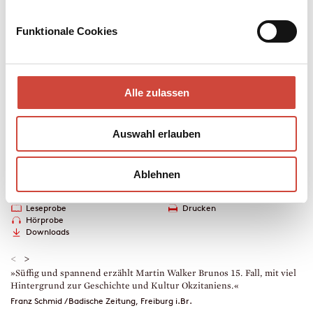
Tennisturniers, ein Wildschwein wird über offenem Feuer
gebraten, es wird gefeiert und geschlemmt – aber ist es Zufall, dass
plötzlich vier junge Tennisasse aus Katalonien so viele Spiele für
Funktionale Cookies
sich entscheiden?
Mehr zum Inhalt
Alle zulassen
eBook
400 Seiten (Printausgabe)
erschienen am 26. April 2023
Auswahl erlauben
978-3-257-61354-4
€ (D) 9.99 / sFr 13.00* / € (A) 9.99
* unverb. Preisempfehlung
Ablehnen
Auch erhältlich als
Leseprobe
Drucken
Hörprobe
Downloads
<
>
»Süffig und spannend erzählt Martin Walker Brunos 15. Fall, mit viel
»
Hintergrund zur Geschichte und Kultur Okzitaniens.«
e
Franz Schmid / Badische Zeitung, Freiburg i.Br.
F