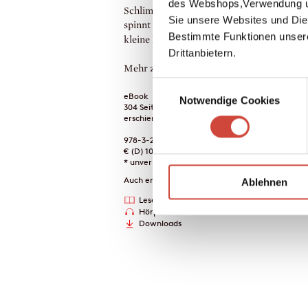
des Webshops,Verwendung un
Schlimmes. Da er sein Geheimnis nicht prei
Sie unsere Websites und Die
spinnt sich ein fatales Netz aus Gerüchten 
Bestimmte Funktionen unser
kleine Patchworkfamilie.
Drittanbietern.
Mehr zum Inhalt
Einwilligungsauswahl
eBook
Notwendige Cookies
304 Seiten (Printausgabe)
erschienen am 25. März 2020
978-3-257-60997-4
€ (D) 10.99 / sFr 14.00* / € (A) 10.99
* unverb. Preisempfehlung
Auch erhältlich als
Ablehnen
Lesekreise
Drucken
Hörprobe
Downloads