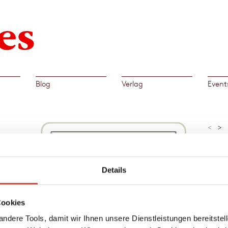
Blog
Verlag
Event
<
>
»Die G
Verdac
aus al
ahren.
holen a
Details
ner
Angela
llen,
nsetzt
Al
Cookies
→
Mart
Doch
ndere Tools, damit wir Ihnen unsere Dienstleistungen bereitste
as