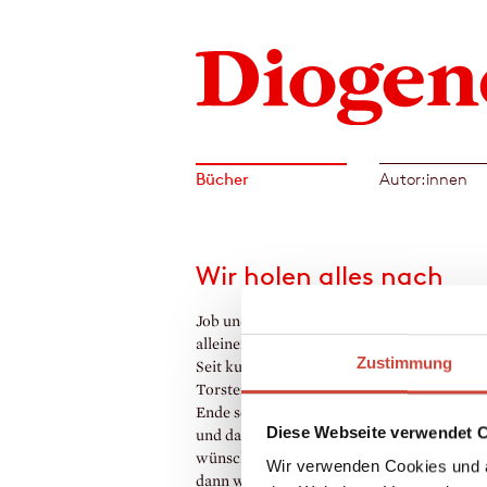
Bücher
Autor:innen
Wir holen alles nach
Job und Kind unter einem Hut – die
alleinerziehende Sina jongliert damit seit J
Zustimmung
Seit kurzem wird sie von ihrem neuen Part
Torsten dabei unterstützt. Und sie haben E
Ende sechzig, die sich für Nachhaltigkeit ei
Diese Webseite verwendet 
und das hat, was sich Sinas Sohn Elvis so
wünscht: Zeit, Geduld – und einen Hund. 
Wir verwenden Cookies und a
dann widerfährt dem sensiblen Jungen etw