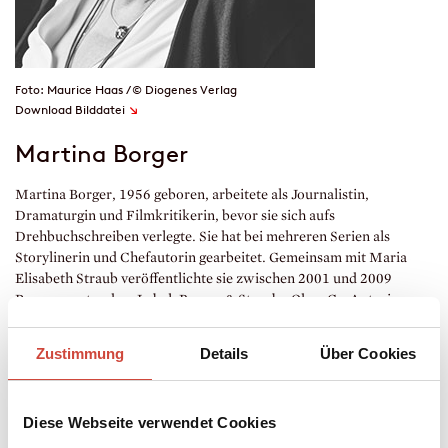
Foto: Maurice Haas / © Diogenes Verlag
↘
Download Bilddatei
Martina Borger
Martina Borger, 1956 geboren, arbeitete als Journalistin,
Dramaturgin und Filmkritikerin, bevor sie sich aufs
Drehbuchschreiben verlegte. Sie hat bei mehreren Serien als
Storylinerin und Chefautorin gearbeitet. Gemeinsam mit Maria
Elisabeth Straub veröffentlichte sie zwischen 2001 und 2009
Romane unter dem Label ›Borger & Straub‹. Ohne Co-Autorin
erschien 2007 ihr Roman ›Lieber Luca‹. Martina Borger lebt in
München.
Zustimmung
Details
Über Cookies
Auszeichnungen
Diese Webseite verwendet Cookies
›Frauen-Krimi-Preis‹ der Stadt Wiesbaden für
Kleine Schwester
,
2002