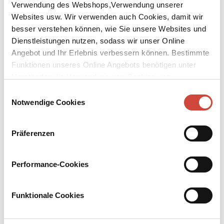
Verwendung des Webshops,Verwendung unserer
Websites usw. Wir verwenden auch Cookies, damit wir
besser verstehen können, wie Sie unsere Websites und
Dienstleistungen nutzen, sodass wir unser Online
Angebot und Ihr Erlebnis verbessern können. Bestimmte
Funktionen unseres Online Angebots benötigen unter
↘
Download Bilddatei
Umständen die Verwendung von Cookies von
Drittanbietern.
Der Tod des Odysseus
Einwilligungsauswahl
Notwendige Cookies
Aus dem Neugriechischen von Michaela Prinzinger
Präferenzen
Sieben Geschichten über Irrfahrer und Glückssucher in
Griechenland, Deutschland und in der Türkei. Über Verbrechen
aus Hass, Neid und Angst gegenüber Rivalen und Fremden. Auch
Performance-Cookies
Kommissar Charitos tritt auf und beweist einmal mehr, dass
finstere Zeiten nur mit Humor und Zusammenhalt zu überstehen
sind. Der große griechische Krimiautor Petros Markaris – selbst
Funktionale Cookies
ein Grenzgänger zwischen den Kulturen – gibt sich hier sehr
persönlich.