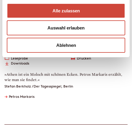
Mehr zum Inhalt
Alle zulassen
Taschenbuch
208 Seiten
erschienen am 24. Juli 2013
Auswahl erlauben
978-3-257-24248-5
€ (D) 15.00 / sFr 20.00* / € (A) 15.50
* unverb. Preisempfehlung
Ablehnen
Auch erhältlich als
Leseprobe
Drucken
Downloads
»Athen ist ein Moloch mit schönen Ecken. Petros Markaris erzählt,
wie man sie findet.«
Stefan Berkholz / Der Tagesspiegel, Berlin
→
Petros Markaris