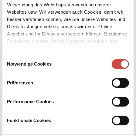
Verwendung des Webshops,Verwendung unserer
Websites usw. Wir verwenden auch Cookies, damit wir
besser verstehen können, wie Sie unsere Websites und
Dienstleistungen nutzen, sodass wir unser Online
Angebot und Ihr Erlebnis verbessern können. Bestimmte
↘
Funktionen unseres Online Angebots benötigen unter
Download Bilddatei
Umständen die Verwendung von Cookies von
Kaufen
Drittanbietern.
Einwilligungsauswahl
Notwendige Cookies
Quer durch Athen
Eine Reise von Piräus nach Kifissia
Präferenzen
Aus dem Neugriechischen von Michaela Prinzinger. Mit 22
Kartenausschnitten
Performance-Cookies
In seinen Krimis schickt Petros Markaris Kommissar Charitos
durch das Labyrinth von Athen – jetzt nimmt er den Leser mit und
fährt mit ihm einmal quer durch die Stadt, mit der Linie 1 der
Funktionale Cookies
altehrwürdigen Metro.