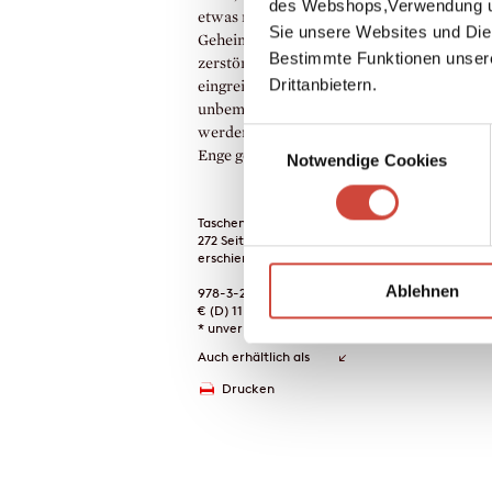
des Webshops,Verwendung un
etwas nicht geheuer ist. Sie entdecken das
Sie unsere Websites und Die
Geheimnis eines Karussells, das auf
Bestimmte Funktionen unser
zerstörerische Weise in das Leben der Fah
Drittanbietern.
eingreift. Ihre Entdeckung bleibt nicht
unbemerkt: Auf leisen Sohlen, aber unerbit
werden die Jungen vom Bösen verfolgt und 
Einwilligungsauswahl
Enge getrieben.
Notwendige Cookies
Taschenbuch
272 Seiten
erschienen am 01. Januar 1981
Ablehnen
978-3-257-20866-5
€ (D) 11.00 / sFr 15.00* / € (A) 11.40
* unverb. Preisempfehlung
Auch erhältlich als
Drucken