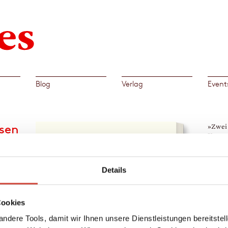
Blog
Verlag
Event
isen
»Zwei
Karuss
ihm zu
Die Wel
fl
Details
→
Ray
en ein
nd
Cookies
loway
us der
ndere Tools, damit wir Ihnen unsere Dienstleistungen bereitste
markt