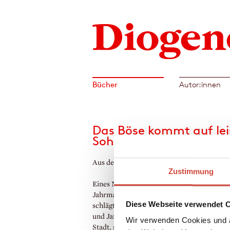
Bücher
Autor:innen
Das Böse kommt auf le
Sohlen
Aus dem Amerikanischen von Norbert Wöl
Zustimmung
Eines Nachts kommt heimlich und verstohl
Jahrmarkt in eine kleine Stadt in Illinois u
Diese Webseite verwendet 
schlägt seine Zelte auf. William »Bill« Hal
und James »Jim« Nightshade, zwei Jungs a
Wir verwenden Cookies und a
Stadt, spüren als Erste, dass mit dem Jahr