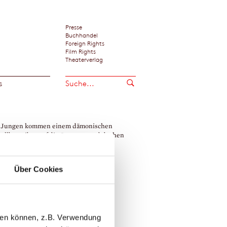
Presse
Buchhandel
Foreign Rights
Film Rights
Theaterverlag
s
 Jungen kommen einem dämonischen
ellbetreiber auf die Spuren - und drohen
m Opfer zu fallen.«
t, Berlin
Über Cookies
 Bradbury
llen können, z.B. Verwendung