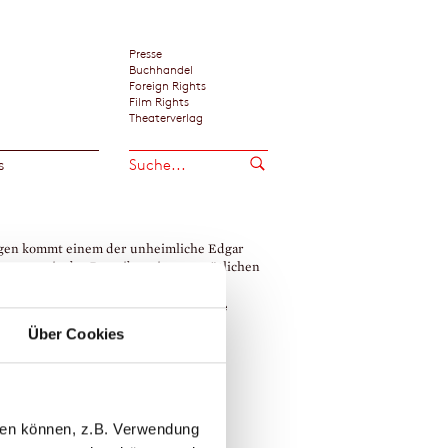
Presse
Buchhandel
Foreign Rights
Film Rights
Theaterverlag
s
gen kommt einem der unheimliche Edgar
Poe vor wie der Betreiber einer gemütlichen
rbahn.«
ian Göldenboog / Frankfurter Neue Presse
Über Cookies
 Bradbury
llen können, z.B. Verwendung