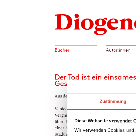
Bücher
Autor:innen
Der Tod ist ein einsame
Geschäft
Aus dem Amerikanischen von Jürgen Baue
Zustimmung
Venice, Kalifornien, 1949. Das große
Vergnügungsviertel wird abgerissen. Der T
Diese Webseite verwendet 
überall. Im Kanal wird eine Leiche gefunde
einer Absteige eine zweite. Am anderen En
Wir verwenden Cookies und a
Stadt ist die alte Dame, die einst Kanarienf