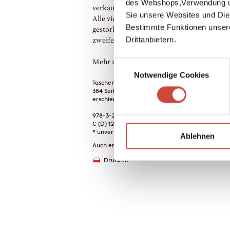
des Webshops,Verwendung un
verkaufte, tot; tot wie die Diva Fannie Flor
Sie unsere Websites und Die
Alle vier könnten eines zufälligen Todes
Bestimmte Funktionen unser
gestorben sein, aber zumindest zwei Leute
Drittanbietern.
zweifeln daran…
Mehr zum Inhalt
Einwilligungsauswahl
Notwendige Cookies
Taschenbuch
384 Seiten
erschienen am 20. Juni 1989
978-3-257-21774-2
€ (D) 12.00 / sFr 16.00* / € (A) 12.40
* unverb. Preisempfehlung
Ablehnen
Auch erhältlich als
Drucken