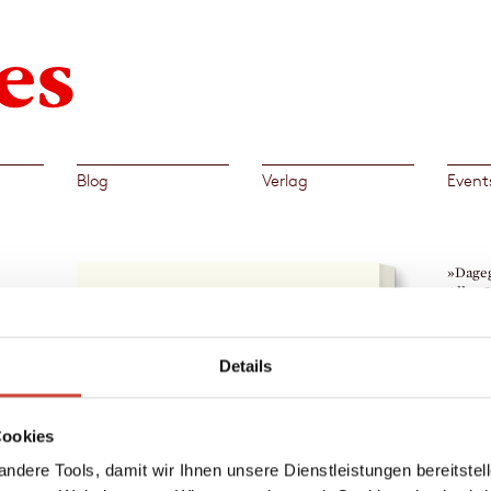
Blog
Verlag
Event
s
»Dage
Allan 
Geiste
Christ
r
Details
→
Ray
od ist
Cookies
n, in
de der
ndere Tools, damit wir Ihnen unsere Dienstleistungen bereitste
utter