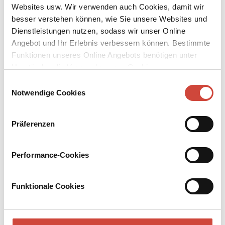
Websites usw. Wir verwenden auch Cookies, damit wir
besser verstehen können, wie Sie unsere Websites und
Dienstleistungen nutzen, sodass wir unser Online
Angebot und Ihr Erlebnis verbessern können. Bestimmte
Funktionen unseres Online Angebots benötigen unter
↘
Download Bilddatei
Umständen die Verwendung von Cookies von
Drittanbietern.
Einwilligungsauswahl
Kaufen
Notwendige Cookies
Durchgebrannt
Präferenzen
Aus dem Amerikanischen von Helmut Degner
LSD, sexuelle Promiskuität, hilflose Eltern konfrontiert mit
Performance-Cookies
verzweifelten Teenagern – die Krimilegende Ross Macdonald
erforscht die moderne amerikanische Psyche.
Funktionale Cookies
eBook
368 Seiten (Printausgabe)
erschienen am 01. Dezember 2016