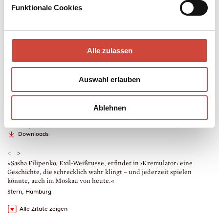
Schlinge ziehen?
Funktionale Cookies
Mehr zum Inhalt
Hardcover Leinen
Alle zulassen
256 Seiten
erschienen am 22. Februar 2023
978-3-257-07239-6
Auswahl erlauben
€ (D) 25.00 / sFr 34.00* / € (A) 25.70
* unverb. Preisempfehlung
Auch erhältlich als
Ablehnen
Leseprobe
Drucken
Hörprobe
Downloads
<
>
»Sasha Filipenko, Exil-Weißrusse, erfindet in ›Kremulator‹ eine
»
Geschichte, die schrecklich wahr klingt – und jederzeit spielen
F
könnte, auch im Moskau von heute.«
S
Stern, Hamburg
Alle Zitate zeigen