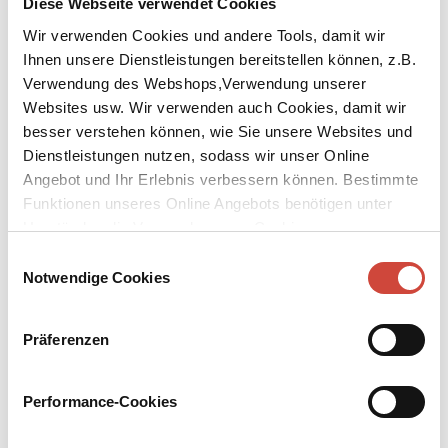
Diese Webseite verwendet Cookies
Wir verwenden Cookies und andere Tools, damit wir
Ihnen unsere Dienstleistungen bereitstellen können, z.B.
Verwendung des Webshops,Verwendung unserer
Websites usw. Wir verwenden auch Cookies, damit wir
besser verstehen können, wie Sie unsere Websites und
↘
Download Bilddatei
Dienstleistungen nutzen, sodass wir unser Online
Kaufen
Angebot und Ihr Erlebnis verbessern können. Bestimmte
Funktionen unseres Online Angebots benötigen unter
Kremulator
Umständen die Verwendung von Cookies von
Drittanbietern.
Einwilligungsauswahl
Aus dem Russischen von Ruth Altenhofer
Notwendige Cookies
Pjotr Nesterenko ist mit dem Tod auf vertrautem Fuß. Als Direktor
des Moskauer Krematoriums in der Stalin-Zeit hat er sie alle
Präferenzen
eingeäschert: die Abweichler, die angeblichen Spione und die
einstigen Revolutionshelden, die den Säuberungen zum Opfer
fallen. Er jedoch, davon ist er überzeugt, kann gar nicht sterben. So
Performance-Cookies
oft ist er dem Tod schon knapp entronnen. Bis der Tag seiner
eigenen Verhaftung kommt. Wird er auch diesmal den Hals aus der