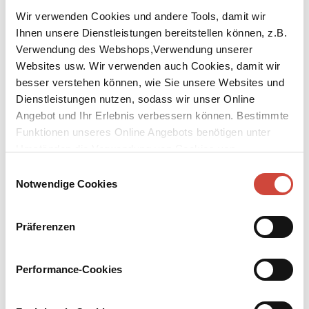
Wir verwenden Cookies und andere Tools, damit wir
Ihnen unsere Dienstleistungen bereitstellen können, z.B.
Verwendung des Webshops,Verwendung unserer
Websites usw. Wir verwenden auch Cookies, damit wir
besser verstehen können, wie Sie unsere Websites und
↘
Download Bilddatei
Dienstleistungen nutzen, sodass wir unser Online
Angebot und Ihr Erlebnis verbessern können. Bestimmte
Kaufen
Funktionen unseres Online Angebots benötigen unter
Umständen die Verwendung von Cookies von
Isidor
Drittanbietern.
Ein jüdisches Leben
Einwilligungsauswahl
Notwendige Cookies
Dr. Isidor Geller hat es geschafft: Er ist Kommerzialrat, Berater des
österreichischen Staates, Multimillionär, Opernfreund und
Kunstsammler und nach zwei gescheiterten Ehen Liebhaber einer
Präferenzen
wunderschönen Sängerin. Weit ist der Weg, den er aus dem
hintersten, ärmlichsten Winkel Galiziens zurückgelegt hat, vom
Performance-Cookies
Schtetl in die obersten Kreise Wiens. Ihm kann keiner etwas
anhaben, davon ist Isidor überzeugt. Und schon gar nicht diese
vulgären Nationalsozialisten.