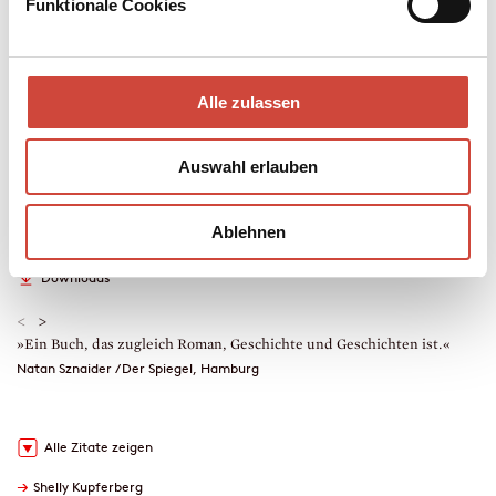
Funktionale Cookies
Mehr zum Inhalt
Hardcover Leinen
256 Seiten
Alle zulassen
erschienen am 24. August 2022
978-3-257-07206-8
€ (D) 24.00 / sFr 32.00* / € (A) 24.70
Auswahl erlauben
* unverb. Preisempfehlung
Auch erhältlich als
Ablehnen
Leseprobe
Drucken
Hörprobe
Downloads
<
>
»Ein Buch, das zugleich Roman, Geschichte und Geschichten ist.«
»
e
Natan Sznaider / Der Spiegel, Hamburg
h
B
Alle Zitate zeigen
→
Shelly Kupferberg