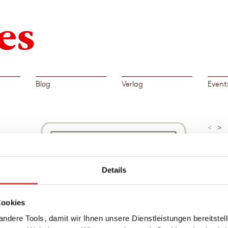
Blog
Verlag
Event
<
>
»Ein B
Geschi
Natan 
Details
en
Al
n Ehen
Cookies
→
 Weit
Shel
ndere Tools, damit wir Ihnen unsere Dienstleistungen bereitste
 hat,