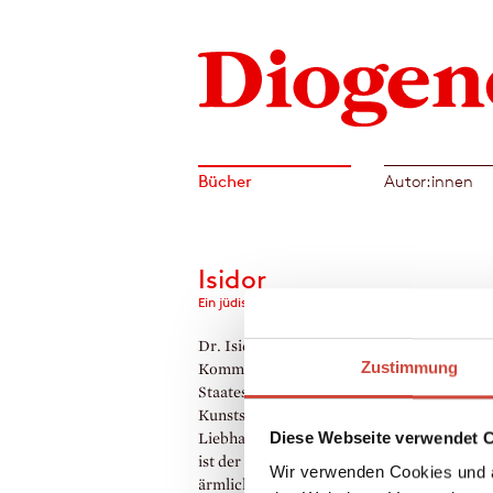
Bücher
Autor:innen
Isidor
Ein jüdisches Leben
Dr. Isidor Geller hat es geschafft: Er ist
Zustimmung
Kommerzialrat, Berater des österreichisch
Staates, Multimillionär, Opernfreund und
Kunstsammler und nach zwei gescheiterte
Diese Webseite verwendet 
Liebhaber einer wunderschönen Sängerin.
ist der Weg, den er aus dem hintersten,
Wir verwenden Cookies und a
ärmlichsten Winkel Galiziens zurückgelegt