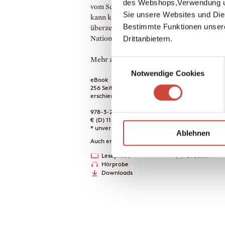
des Webshops,Verwendung un
vom Schtetl in die obersten Kreise Wiens.
Sie unsere Websites und Die
kann keiner etwas anhaben, davon ist Isido
Bestimmte Funktionen unser
überzeugt. Und schon gar nicht diese vulgä
Drittanbietern.
Nationalsozialisten.
Mehr zum Inhalt
Einwilligungsauswahl
Notwendige Cookies
eBook
256 Seiten (Printausgabe)
erschienen am 24. August 2022
978-3-257-61304-9
€ (D) 11.99 / sFr 15.00* / € (A) 11.99
* unverb. Preisempfehlung
Ablehnen
Auch erhältlich als
Leseprobe
Drucken
Hörprobe
Downloads