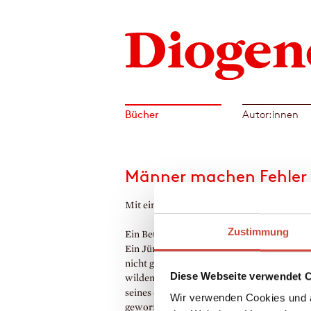
Bücher
Autor:innen
Männer machen Fehler
Mit einem Nachwort von Robert Stadlober
Zustimmung
Ein Betrunkener wird vom Nebel verschluc
Ein Jüngling, der den Ansprüchen des Vate
nicht genügt, sucht umsonst Trost auf eine
Diese Webseite verwendet 
wilden Party. Ein 50-Jähriger wird durch 
seines ehemaligen Lehrers aus der Bahn
Wir verwenden Cookies und a
geworfen. Ein gelangweilter Sohn aus rei