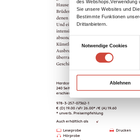
des Webshops,Verwendung un
Hause meldet sich zum Kriegsdienst. Zwei
Sie unsere Websites und Die
Brüder haben nur noch sich und ihre Fracks
Bestimmte Funktionen unser
denen sie von einer Feier zur nächsten gera
Drittanbietern.
Und ein Künstler muss in seinem Atelier er
intensiv gesucht und dann samt seiner
absonderlichen Theorien ertragen werden.
Einwilligungsauswahl
Künstler, Sohn, Kavalier, Gelangweilter,
Notwendige Cookies
Ausbrecher, Halunke – Ulrich Bechers Mä
überraschen oder amüsieren in jeder der s
Geschichten aufs Neue.
Ablehnen
Hardcover
240 Seiten
erschienen am 19. November 2025
978-3-257-07362-1
€ (D) 19.00 / sFr 26.00* / € (A) 19.60
* unverb. Preisempfehlung
Auch erhältlich als
Leseprobe
Drucken
Hörprobe