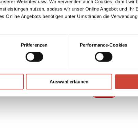
serer Websites usw. Wir verwenden auch Cookies, damit wir b
nstleistungen nutzen, sodass wir unser Online Angebot und Ihr 
, in
es Online Angebots benötigen unter Umständen die Verwendung
ten.
st
Präferenzen
Performance-Cookies
nner
ieben
↘
Download Bilddatei
Auswahl erlauben
Kaufen