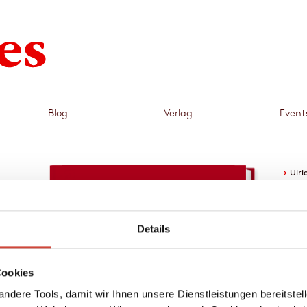
Blog
Verlag
Event
→
Ulri
Details
kt.
rs
r
Cookies
den Tod
ndere Tools, damit wir Ihnen unsere Dienstleistungen bereitste
chem