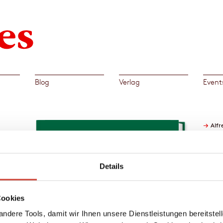
Blog
Verlag
Event
→
Alfr
Details
asse,
ahre:
Cookies
normale
ndere Tools, damit wir Ihnen unsere Dienstleistungen bereitste
r