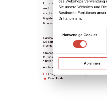
des Webshops,Verwendung un
Unterricht für Franz zur persönlichen Sch
Sie unsere Websites und Die
und Erniedrigung wird. Andersch zeigt in 
Bestimmte Funktionen unser
erschreckend aktuellen Text, wie das dunk
Drittanbietern.
Kapitel deutscher Geschichte in den
Klassenzimmern seinen Anfang nahm.
Einwilligungsauswahl
Notwendige Cookies
Hardcover
128 Seiten
erschienen am 22. April 2026
978-3-257-07361-4
€ (D) 19.00 / sFr 26.00* / € (A) 19.60
* unverb. Preisempfehlung
Ablehnen
Auch erhältlich als
Leseprobe
Drucken
Downloads