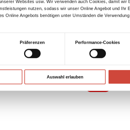
serer Websites usw. Wir verwenden auch Cookies, damit wir b
ikane
nstleistungen nutzen, sodass wir unser Online Angebot und Ihr 
seinem
es Online Angebots benötigen unter Umständen die Verwendung
elste
Präferenzen
Performance-Cookies
↘
Download Bilddatei
Auswahl erlauben
Kaufen