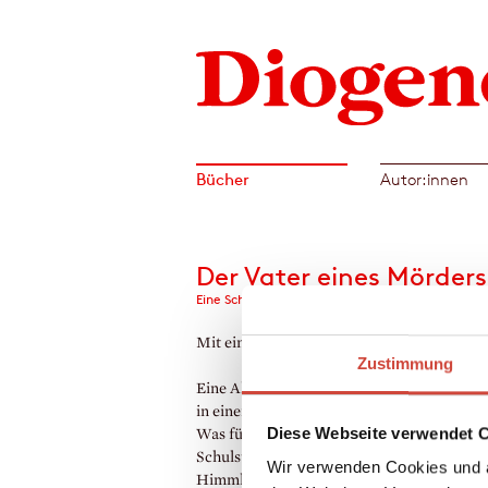
Bücher
Autor:innen
Der Vater eines Mörders
Eine Schulgeschichte
Mit einem Vorwort von Nora Bossong
Zustimmung
Eine Altgriechisch-Stunde in der achten Kl
in einem Gymnasium, Ende der Zwanzigerj
Diese Webseite verwendet 
Was für den Schüler Franz Kien wie eine 
Schulstunde beginnt, ufert aus, als Rektor
Wir verwenden Cookies und a
Himmler das Klassenzimmer betritt und de