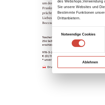
des Webshops,Verwendung un
um den Kaiser noch um den König von
Sie unsere Websites und Die
Frankreich. Aus einer Episode entsteht das
Bestimmte Funktionen unser
prächtige Porträt der Renaissance. Eine
Drittanbietern.
Liebesintrige ist außerdem hineinverwoben
Boccaccio nicht raffinierter eingefädelt hät
Einwilligungsauswahl
Notwendige Cookies
Taschenbuch
256 Seiten
erschienen am 01. Januar 1975
978-3-257-20164-2
€ (D) 11.00 / sFr 15.00* / € (A) 11.40
* unverb. Preisempfehlung
Ablehnen
Drucken