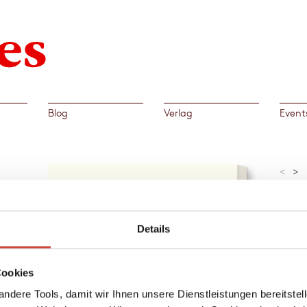
Blog
Verlag
Event
<
>
»Kein 
besser
Raymo
Ann
Details
Al
r
Cookies
→
Cesare
W. 
hickt
ndere Tools, damit wir Ihnen unsere Dienstleistungen bereitste
h weder