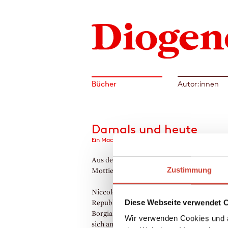
Bücher
Autor:innen
Damals und heute
Ein Machiavelli-Roman
Aus dem Englischen von Hans Flesch und 
Zustimmung
Mottier
Niccolò Machiavelli wird als Gesandter de
Diese Webseite verwendet 
Republik Florenz in die Höhle des Löwen 
Borgia geschickt. Der gefürchtete Fürst sc
Wir verwenden Cookies und a
sich an, Italien zu erobern, und schert sic