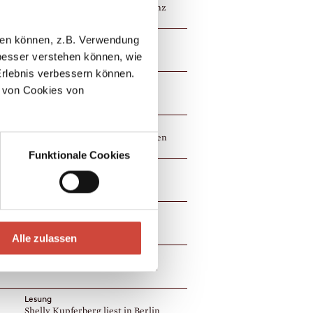
Daniel Faßbender liest in Koblenz
Lesung
llen können, z.B. Verwendung
Elena Fischer liest in Mainz
esser verstehen können, wie
Erlebnis verbessern können.
Lesung
 von Cookies von
Katja Früh liest in Engelberg
Lesung
Joël Broekaert liest in Leverkusen
Funktionale Cookies
Lesung
Dror Mishani liest in Berlin
Lesung
Joël Broekaert liest in Neuss
Alle zulassen
Lesung
Elena Fischer liest in Bad Soden
Lesung
Shelly Kupferberg liest in Berlin