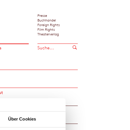
Presse
Buchhandel
Foreign Rights
Film Rights
Theaterverlag
s
st
Lesung
Elena Fischer liest in Engelberg
Über Cookies
Lesung