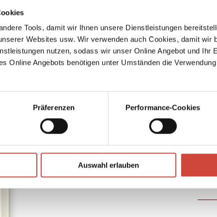
Cookies
Datum und Zeit
12
ndere Tools, damit wir Ihnen unsere Dienstleistungen bereitste
07. August 2026, 20:00
serer Websites usw. Wir verwenden auch Cookies, damit wir b
nstleistungen nutzen, sodass wir unser Online Angebot und Ihr 
Veranstalter
14
es Online Angebots benötigen unter Umständen die Verwendung
Han's Europe AG
→
→
Zum Buch
Zur Autorin
24
Präferenzen
Performance-Cookies
25
Auswahl erlauben
27