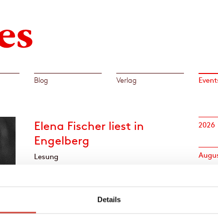
Event
Blog
Verlag
Elena Fischer liest in
2026
Engelberg
Augu
Lesung
Ort
07
Kempinski Palace Engelberg
Dorfstrasse 40
Details
6390 Engelberg
11
Schweiz