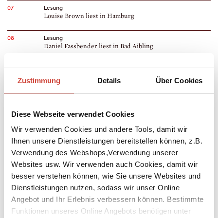
07
Lesung
Louise Brown liest in Hamburg
08
Lesung
Daniel Fassbender liest in Bad Aibling
09
Lesung
Alice Horácková liest in Frankfurt am Main
Zustimmung
Details
Über Cookies
Lesung
Louise Brown liest in Hamburg
Diese Webseite verwendet Cookies
12
Lesung
Wir verwenden Cookies und andere Tools, damit wir
Doris Dörrie liest in Zürich
Ihnen unsere Dienstleistungen bereitstellen können, z.B.
Verwendung des Webshops,Verwendung unserer
13
Lesung
Websites usw. Wir verwenden auch Cookies, damit wir
Martin Walker liest in Lörrach
besser verstehen können, wie Sie unsere Websites und
Dienstleistungen nutzen, sodass wir unser Online
14
Lesung
Elena Fischer liest in Ganderkesee
Angebot und Ihr Erlebnis verbessern können. Bestimmte
Funktionen unseres Online Angebots benötigen unter