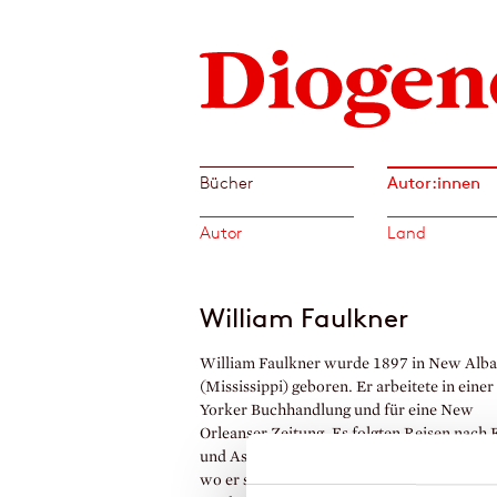
Autor:innen
Bücher
Autor
Land
William Faulkner
William Faulkner wurde 1897 in New Alb
(Mississippi) geboren. Er arbeitete in eine
Yorker Buchhandlung und für eine New
Orleanser Zeitung. Es folgten Reisen nach
und Asien und längere Aufenthalte in Hol
wo er sich als Drehbuchautor einen Name