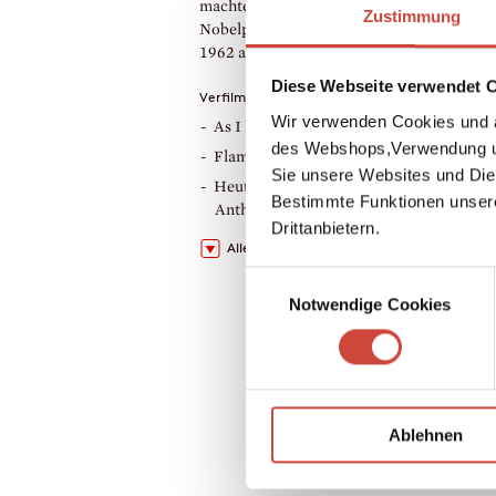
machte. 1949 wurde William Faulkner der
Zustimmung
Nobelpreis für Literatur zuerkannt. Er sta
1962 an den Folgen eines Reitunfalls.
Diese Webseite verwendet 
Verfilmungen
Wir verwenden Cookies und a
As I lay dying, James Franco, 2013
des Webshops,Verwendung un
Flammender Sommer, Stuart Cooper, 1
Sie unsere Websites und Die
Heute und morgen und in alle Ewigkeit,
Bestimmte Funktionen unser
Anthony Joseph, 1972
Drittanbietern.
Alle Verfilmungen zeigen
Einwilligungsauswahl
Notwendige Cookies
Ablehnen