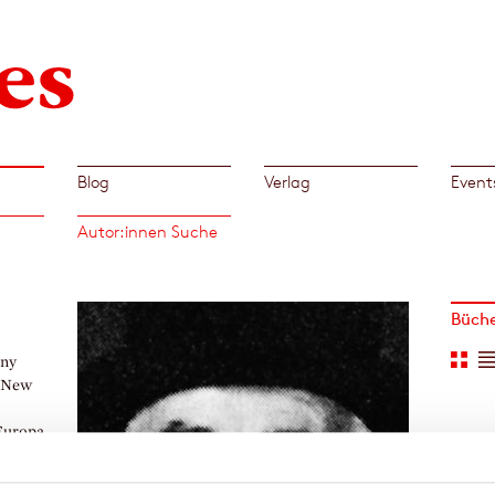
Blog
Verlag
Event
Autor:innen Suche
Büch
any
r New
 Europa
lywood,
n