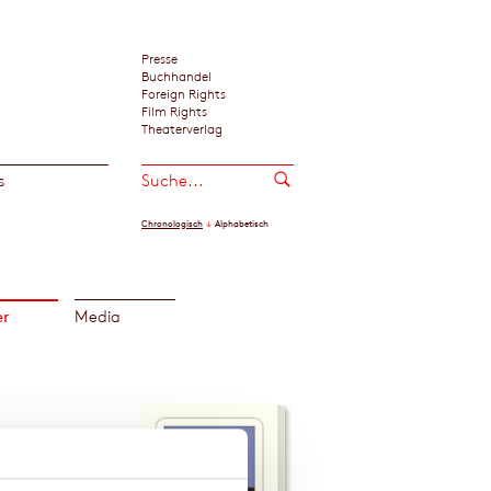
Presse
Buchhandel
Foreign Rights
Film Rights
Theaterverlag
s
Chronologisch
Alphabetisch
er
Media