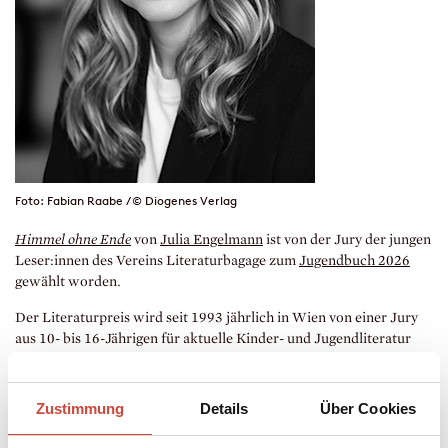
Foto: Fabian Raabe / © Diogenes Verlag
Himmel ohne Ende
von
Julia Engelmann
ist von der Jury der jungen
Leser:innen des Vereins Literaturbagage zum
Jugendbuch 2026
gewählt worden.
Der Literaturpreis wird seit 1993 jährlich in Wien von einer Jury
aus 10- bis 16-Jährigen für aktuelle Kinder- und Jugendliteratur
vergeben. Die Preisverleihung findet am 10. Juni im Literaturhaus
in Wien statt.
Zustimmung
Details
Über Cookies
Der Debütroman ist am 25. August 2025 erstmals bei Diogenes
erschienen.