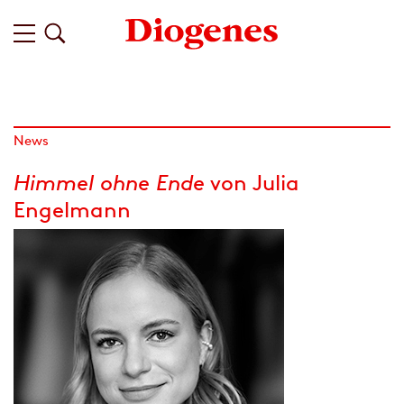
News
Himmel ohne Ende
von Julia
Engelmann