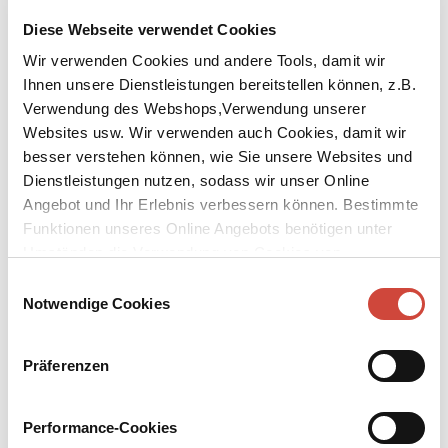
Zum Inhalt:
Diese Webseite verwendet Cookies
Wir verwenden Cookies und andere Tools, damit wir
Charlie ist fünfzehn und vermisst ihren Vater, besonders seit ihre
Mutter wieder einen Mann hat. Und als ob das nicht genug wäre,
Ihnen unsere Dienstleistungen bereitstellen können, z.B.
hat ihre beste Freundin gerade den Jungen geküsst, in den Charlie
Verwendung des Webshops,Verwendung unserer
verknallt ist. Seitdem hat es den Anschein, als befinde sich
Websites usw. Wir verwenden auch Cookies, damit wir
zwischen ihr und der Welt eine Glasscheibe. Und dann kommt
besser verstehen können, wie Sie unsere Websites und
Pommes, der eigentlich Kornelius heißt und der aus der
Dienstleistungen nutzen, sodass wir unser Online
Glasscheibe ein Autofenster macht, das man runterkurbeln und
Angebot und Ihr Erlebnis verbessern können. Bestimmte
durch das Charlie ihre Hand endlich wieder in den Himmel
Funktionen unseres Online Angebots benötigen unter
strecken kann.
Umständen die Verwendung von Cookies von
Drittanbietern.
Einwilligungsauswahl
Notwendige Cookies
Präferenzen
Performance-Cookies